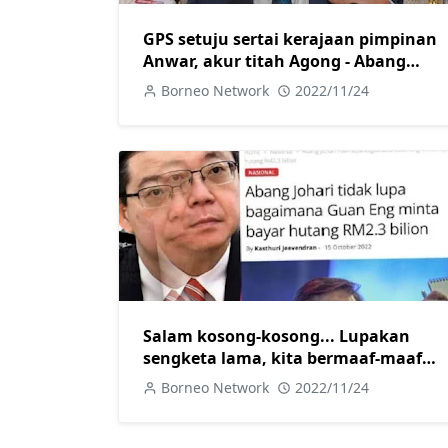
GPS setuju sertai kerajaan pimpinan
Anwar, akur titah Agong - Abang
Johari
Borneo Network
2022/11/24
Salam kosong-kosong... Lupakan
sengketa lama, kita bermaaf-maafan
demi Malaysia, Guan Eng
Borneo Network
2022/11/24