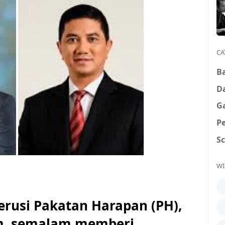
CA
B
D
G
P
S
WI
usi Pakatan Harapan (PH),
im, semalam memberi