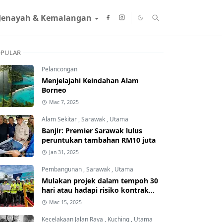
Jenayah & Kemalangan
PULAR
Pelancongan
Menjelajahi Keindahan Alam
Borneo
Mac 7, 2025
Alam Sekitar
,
Sarawak
,
Utama
Banjir: Premier Sarawak lulus
peruntukan tambahan RM10 juta
Jan 31, 2025
Pembangunan
,
Sarawak
,
Utama
Mulakan projek dalam tempoh 30
hari atau hadapi risiko kontrak
ditamatkan
Mac 15, 2025
Kecelakaan Jalan Raya
,
Kuching
,
Utama