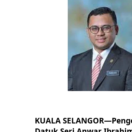
KUALA SELANGOR—Penger
Datuk Seri Anwar Ibrah