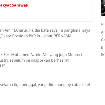
rakyat Sarawak
N
n Amir (Amirudin), dia kata saya ini panglima, saya
A
” kata Presiden PKR itu, lapor BERNAMA.
Ca
In
k Seri Mohamed Azmin Ali, yang juga Menteri
IK
tri, sebelum ini dilaporkan berhasrat
U15.
selama tiga penggal, yang dimenanginya atas tiket