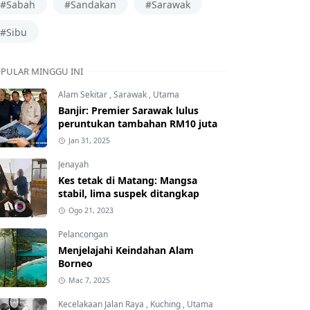
#Sabah
#Sandakan
#Sarawak
#Sibu
PULAR MINGGU INI
Alam Sekitar
,
Sarawak
,
Utama
Banjir: Premier Sarawak lulus
peruntukan tambahan RM10 juta
Jan 31, 2025
Jenayah
Kes tetak di Matang: Mangsa
stabil, lima suspek ditangkap
Ogo 21, 2023
Pelancongan
Menjelajahi Keindahan Alam
Borneo
Mac 7, 2025
Kecelakaan Jalan Raya
,
Kuching
,
Utama