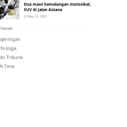
Dua maut kemalangan motosikal,
SUV di Jalan Astana
Mac 13, 2025
ETWORK
ngkringan
fe Jogja
do Tribune
N Time