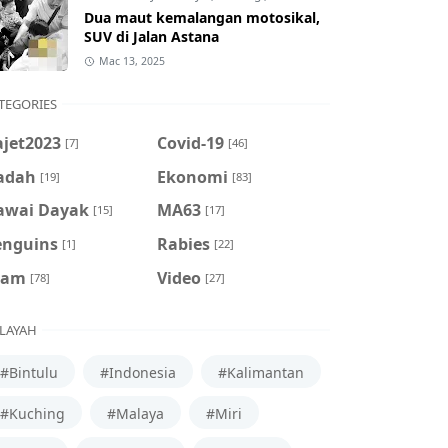
Dua maut kemalangan motosikal,
SUV di Jalan Astana
Mac 13, 2025
TEGORIES
ajet2023
Covid-19
[7]
[46]
adah
Ekonomi
[19]
[83]
awai Dayak
MA63
[15]
[17]
enguins
Rabies
[1]
[22]
cam
Video
[78]
[27]
LAYAH
#Bintulu
#Indonesia
#Kalimantan
#Kuching
#Malaya
#Miri