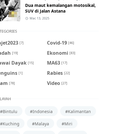
Dua maut kemalangan motosikal,
SUV di Jalan Astana
Mac 13, 2025
TEGORIES
ajet2023
Covid-19
[7]
[46]
adah
Ekonomi
[19]
[83]
awai Dayak
MA63
[15]
[17]
enguins
Rabies
[1]
[22]
cam
Video
[78]
[27]
LAYAH
#Bintulu
#Indonesia
#Kalimantan
#Kuching
#Malaya
#Miri