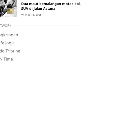
Dua maut kemalangan motosikal,
SUV di Jalan Astana
Mac 13, 2025
ETWORK
ngkringan
fe Jogja
do Tribune
N Time