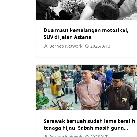
Dua maut kemalangan motosikal,
SUV di Jalan Astana
Borneo Network
2025/3/13
Sarawak bertuah sudah lama beralih
tenaga hijau, Sabah masih guna
diesel jana kuasa elektrik
Borneo Network
2026/4/5