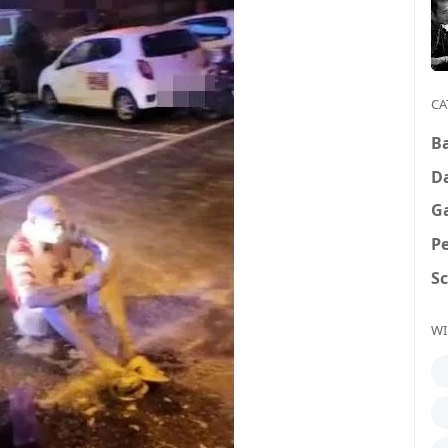
CA
B
D
G
P
S
WI