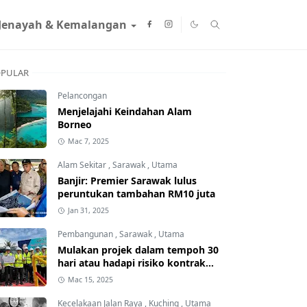
Jenayah & Kemalangan
PULAR
Pelancongan
Menjelajahi Keindahan Alam
Borneo
Mac 7, 2025
Alam Sekitar
,
Sarawak
,
Utama
Banjir: Premier Sarawak lulus
peruntukan tambahan RM10 juta
Jan 31, 2025
Pembangunan
,
Sarawak
,
Utama
Mulakan projek dalam tempoh 30
hari atau hadapi risiko kontrak
ditamatkan
Mac 15, 2025
Kecelakaan Jalan Raya
,
Kuching
,
Utama