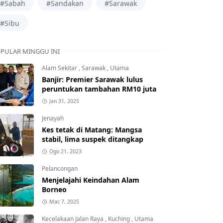
#Sabah
#Sandakan
#Sarawak
#Sibu
PULAR MINGGU INI
Alam Sekitar
,
Sarawak
,
Utama
Banjir: Premier Sarawak lulus
peruntukan tambahan RM10 juta
Jan 31, 2025
Jenayah
Kes tetak di Matang: Mangsa
stabil, lima suspek ditangkap
Ogo 21, 2023
Pelancongan
Menjelajahi Keindahan Alam
Borneo
Mac 7, 2025
Kecelakaan Jalan Raya
,
Kuching
,
Utama