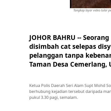
Tangkap layar video tular p
JOHOR BAHRU -- Seorang 
disimbah cat selepas dis
pelanggan tanpa kebenara
Taman Desa Cemerlang, U
Ketua Polis Daerah Seri Alam Supt Mohd S
berhubung kejadian tersebut daripada mang
pukul 3.30 pagi, semalam.