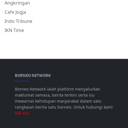
Angkringan
Cafe Jogja
Indo Tribune
IKN Time
BORNEO NETWORK
Borneo Network ialah platform menyalurkan
maklumat semasa, berita terkini serta isu
mewarnai kehidupan masyarakat dalam satu
rangkaian berita satu borneo. Untuk hubungi kami
klik sini