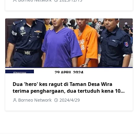
Dua 'hero' kes ragut di Taman Desa Wira
terima penghargaan, dua tertuduh kena 10
tahun penjara dan 10 sebatan
Borneo Network
2024/4/29