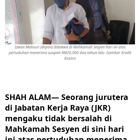
Izwan Mahsuri (depan) didakwa di Mahkamah Sesyen hari ini atas
pertuduhan menerima suapan RM20,000 dua tahun lalu. Gambar Kredit
Kosmo
SHAH ALAM— Seorang jurutera
di Jabatan Kerja Raya (JKR)
mengaku tidak bersalah di
Mahkamah Sesyen di sini hari
ini atas pertuduhan menerima