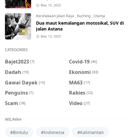
Mac 15, 2025
Kecelakaan Jalan Raya
,
Kuching
,
Utama
Dua maut kemalangan motosikal, SUV di
Jalan Astana
Mac 13, 2025
CATEGORIES
Bajet2023
Covid-19
[7]
[46]
Dadah
Ekonomi
[19]
[83]
Gawai Dayak
MA63
[15]
[17]
Penguins
Rabies
[1]
[22]
Scam
Video
[78]
[27]
WILAYAH
#Bintulu
#Indonesia
#Kalimantan