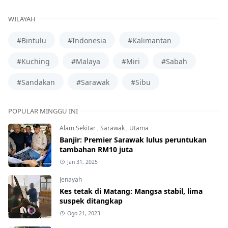
WILAYAH
#Bintulu
#Indonesia
#Kalimantan
#Kuching
#Malaya
#Miri
#Sabah
#Sandakan
#Sarawak
#Sibu
POPULAR MINGGU INI
Alam Sekitar
,
Sarawak
,
Utama
Banjir: Premier Sarawak lulus peruntukan
tambahan RM10 juta
Jan 31, 2025
Jenayah
Kes tetak di Matang: Mangsa stabil, lima
suspek ditangkap
Ogo 21, 2023