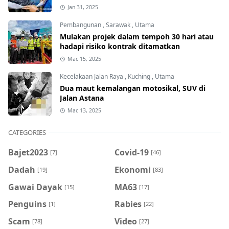
Jan 31, 2025
Pembangunan
,
Sarawak
,
Utama
Mulakan projek dalam tempoh 30 hari atau
hadapi risiko kontrak ditamatkan
Mac 15, 2025
Kecelakaan Jalan Raya
,
Kuching
,
Utama
Dua maut kemalangan motosikal, SUV di
Jalan Astana
Mac 13, 2025
CATEGORIES
Bajet2023
Covid-19
[7]
[46]
Dadah
Ekonomi
[19]
[83]
Gawai Dayak
MA63
[15]
[17]
Penguins
Rabies
[1]
[22]
Scam
Video
[78]
[27]