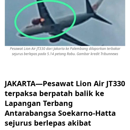
Pesawat Lion Air JT330 dari Jakarta ke Palembang dilaporkan terbakar
sejurus berlepas pada 5.14 petang Rabu. Gambar kredit Tribunnews
JAKARTA—Pesawat Lion Air JT330
terpaksa berpatah balik ke
Lapangan Terbang
Antarabangsa Soekarno-Hatta
sejurus berlepas akibat