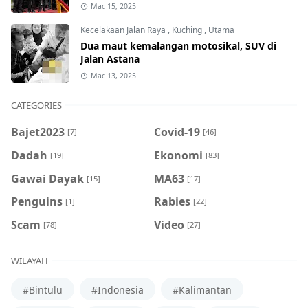
Mac 15, 2025
Kecelakaan Jalan Raya
,
Kuching
,
Utama
Dua maut kemalangan motosikal, SUV di
Jalan Astana
Mac 13, 2025
CATEGORIES
Bajet2023
Covid-19
[7]
[46]
Dadah
Ekonomi
[19]
[83]
Gawai Dayak
MA63
[15]
[17]
Penguins
Rabies
[1]
[22]
Scam
Video
[78]
[27]
WILAYAH
#Bintulu
#Indonesia
#Kalimantan