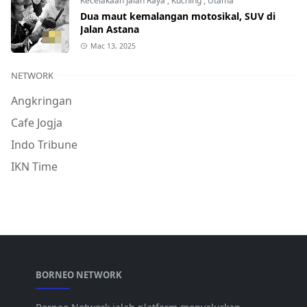
Kecelakaan Jalan Raya
,
Kuching
,
Utama
Dua maut kemalangan motosikal, SUV di
Jalan Astana
Mac 13, 2025
NETWORK
Angkringan
Cafe Jogja
Indo Tribune
IKN Time
BORNEO NETWORK