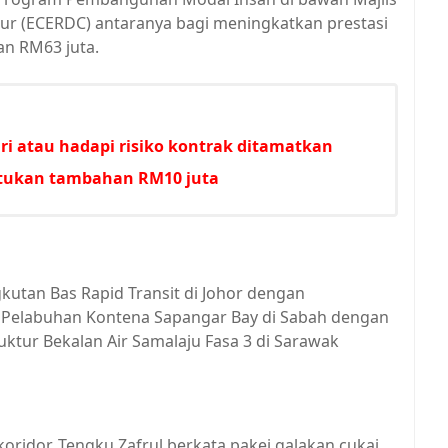
r (ECERDC) antaranya bagi meningkatkan prestasi
n RM63 juta.
i atau hadapi risiko kontrak ditamatkan
untukan tambahan RM10 juta
kutan Bas Rapid Transit di Johor dengan
 Pelabuhan Kontena Sapangar Bay di Sabah dengan
uktur Bekalan Air Samalaju Fasa 3 di Sarawak
idor, Tengku Zafrul berkata pakej galakan cukai