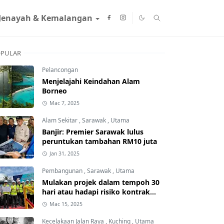
Jenayah & Kemalangan
PULAR
Pelancongan
Menjelajahi Keindahan Alam
Borneo
Mac 7, 2025
Alam Sekitar
,
Sarawak
,
Utama
Banjir: Premier Sarawak lulus
peruntukan tambahan RM10 juta
Jan 31, 2025
Pembangunan
,
Sarawak
,
Utama
Mulakan projek dalam tempoh 30
hari atau hadapi risiko kontrak
ditamatkan
Mac 15, 2025
Kecelakaan Jalan Raya
,
Kuching
,
Utama