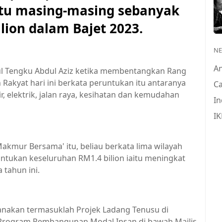
tu masing-masing sebanyak
lion dalam Bajet 2023.
N
A
ul Tengku Abdul Aziz ketika membentangkan Rang
akyat hari ini berkata peruntukan itu antaranya
Ca
r, elektrik, jalan raya, kesihatan dan kemudahan
In
IK
Makmur Bersama' itu, beliau berkata lima wilayah
tukan keseluruhan RM1.4 bilion iaitu meningkat
 tahun ini.
anakan termasuklah Projek Ladang Tenusu di
n Program Pembangunan Modal Insan di bawah Majlis