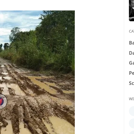
CA
B
D
G
P
S
WI