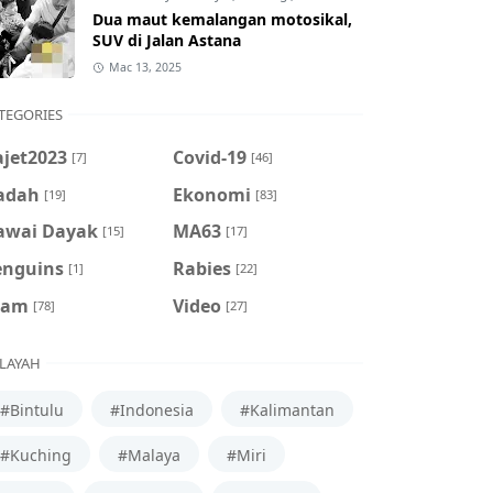
Dua maut kemalangan motosikal,
SUV di Jalan Astana
Mac 13, 2025
TEGORIES
ajet2023
Covid-19
[7]
[46]
adah
Ekonomi
[19]
[83]
awai Dayak
MA63
[15]
[17]
enguins
Rabies
[1]
[22]
cam
Video
[78]
[27]
LAYAH
#Bintulu
#Indonesia
#Kalimantan
#Kuching
#Malaya
#Miri