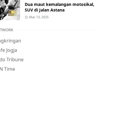
Dua maut kemalangan motosikal,
SUV di Jalan Astana
Mac 13, 2025
ETWORK
ngkringan
fe Jogja
do Tribune
N Time