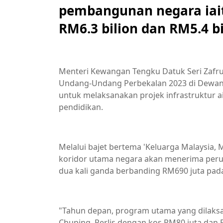
pembangunan negara iai
RM6.3 bilion dan RM5.4 bi
Menteri Kewangan Tengku Datuk Seri Zafr
Undang-Undang Perbekalan 2023 di Dewan R
untuk melaksanakan projek infrastruktur ai
pendidikan.
Melalui bajet bertema 'Keluarga Malaysia, 
koridor utama negara akan menerima perun
dua kali ganda berbanding RM690 juta pada
"Tahun depan, program utama yang dilaks
Chuping, Perlis dengan kos RM80 juta da