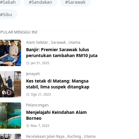
#Sabah
#Sandakan
#Sarawak
#Sibu
PULAR MINGGU INI
Alam Sekitar
,
Sarawak
,
Utama
Banjir: Premier Sarawak lulus
peruntukan tambahan RM10 juta
Jan 31, 2025
Jenayah
Kes tetak di Matang: Mangsa
stabil, lima suspek ditangkap
Ogo 21, 2023
Pelancongan
Menjelajahi Keindahan Alam
Borneo
Mac 7, 2025
Kecelakaan Jalan Raya
,
Kuching
,
Utama