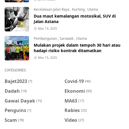
Kecelakaan Jalan Raya
,
Kuching
,
Utama
Dua maut kemalangan motosikal, SUV di
Jalan Astana
Mac 13, 2025
Pembangunan
,
Sarawak
,
Utama
Mulakan projek dalam tempoh 30 hari atau
hadapi risiko kontrak ditamatkan
Mac 15, 2025
CATEGORIES
Bajet2023
Covid-19
[7]
[46]
Dadah
Ekonomi
[19]
[83]
Gawai Dayak
MA63
[15]
[17]
Penguins
Rabies
[1]
[22]
Scam
Video
[78]
[27]