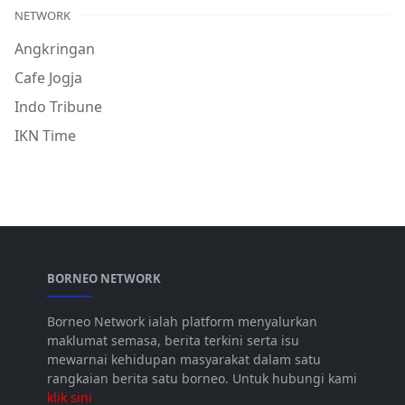
NETWORK
Angkringan
Cafe Jogja
Indo Tribune
IKN Time
BORNEO NETWORK
Borneo Network ialah platform menyalurkan
maklumat semasa, berita terkini serta isu
mewarnai kehidupan masyarakat dalam satu
rangkaian berita satu borneo. Untuk hubungi kami
klik sini