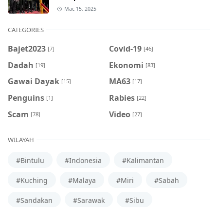
Mac 15, 2025
CATEGORIES
Bajet2023
Covid-19
[7]
[46]
Dadah
Ekonomi
[19]
[83]
Gawai Dayak
MA63
[15]
[17]
Penguins
Rabies
[1]
[22]
Scam
Video
[78]
[27]
WILAYAH
#Bintulu
#Indonesia
#Kalimantan
#Kuching
#Malaya
#Miri
#Sabah
#Sandakan
#Sarawak
#Sibu