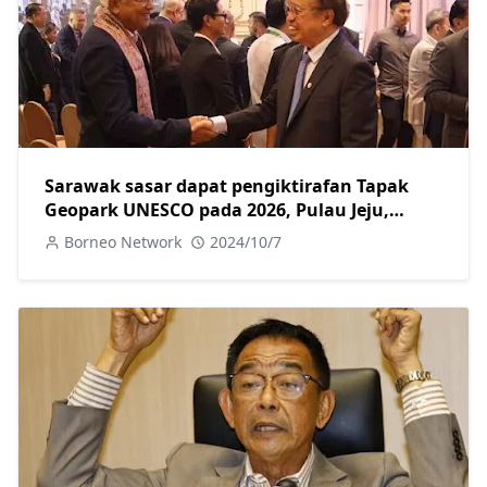
Sarawak sasar dapat pengiktirafan Tapak
Geopark UNESCO pada 2026, Pulau Jeju,
Korea jadi tanda aras
Borneo Network
2024/10/7