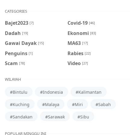
CATEGORIES
Bajet2023
Covid-19
[7]
[46]
Dadah
Ekonomi
[19]
[83]
Gawai Dayak
MA63
[15]
[17]
Penguins
Rabies
[1]
[22]
Scam
Video
[78]
[27]
WILAYAH
#Bintulu
#Indonesia
#Kalimantan
#Kuching
#Malaya
#Miri
#Sabah
#Sandakan
#Sarawak
#Sibu
POPULAR MINGGU INI