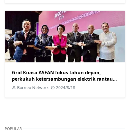
Grid Kuasa ASEAN fokus tahun depan,
perkukuh ketersambungan elektrik rantau
ASEAN- TPM Fadillah
Borneo Network
2024/8/18
POPULAR