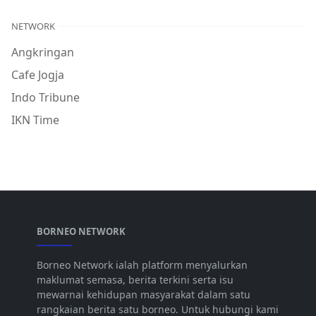
NETWORK
Angkringan
Cafe Jogja
Indo Tribune
IKN Time
BORNEO NETWORK
Borneo Network ialah platform menyalurkan
maklumat semasa, berita terkini serta isu
mewarnai kehidupan masyarakat dalam satu
rangkaian berita satu borneo. Untuk hubungi kami