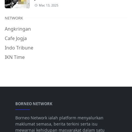
Mac 13, 2025
NETWORK
Angkringan
Cafe Jogja
Indo Tribune
IKN Time
BORNEO NETWORK
Borneo Network ialah platform menyalurkan
maklumat semasa, berita terkini serta isu
mewarnai kehidupan masyarakat dalam satu