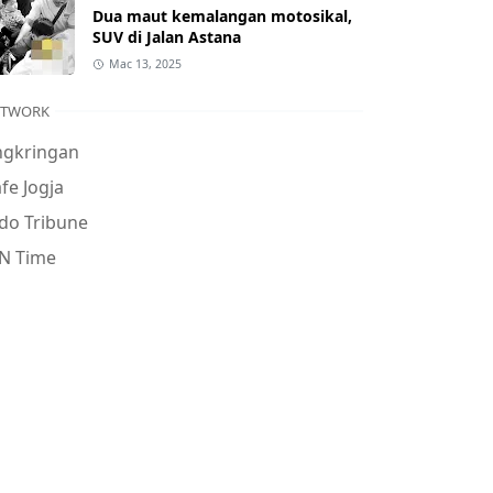
Dua maut kemalangan motosikal,
SUV di Jalan Astana
Mac 13, 2025
ETWORK
ngkringan
fe Jogja
do Tribune
N Time