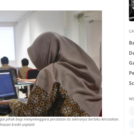
CA
B
D
G
P
S
WI
i pihak bagi menyelenggara peralatan itu sekiranya berlaku kerosakan.
iasan kredit unplash