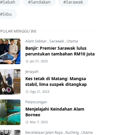
#Sabah
#Sandakan
#Sarawak
#Sibu
PULAR MINGGU INI
Alam Sekitar
,
Sarawak
,
Utama
Banjir: Premier Sarawak lulus
peruntukan tambahan RM10 juta
Jan 31, 2025
Jenayah
Kes tetak di Matang: Mangsa
stabil, lima suspek ditangkap
Ogo 21, 2023
Pelancongan
Menjelajahi Keindahan Alam
Borneo
Mac 7, 2025
Kecelakaan Jalan Raya
,
Kuching
,
Utama