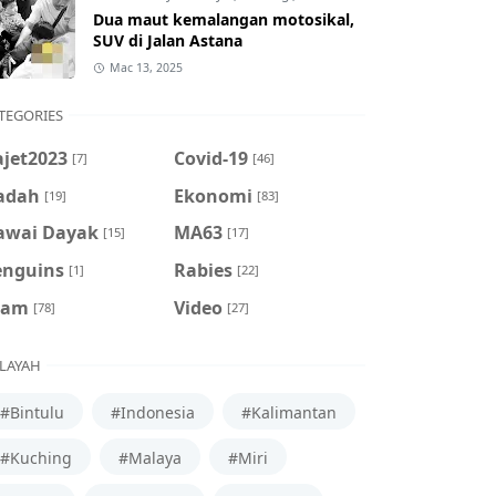
Dua maut kemalangan motosikal,
SUV di Jalan Astana
Mac 13, 2025
TEGORIES
ajet2023
Covid-19
[7]
[46]
adah
Ekonomi
[19]
[83]
awai Dayak
MA63
[15]
[17]
enguins
Rabies
[1]
[22]
cam
Video
[78]
[27]
LAYAH
#Bintulu
#Indonesia
#Kalimantan
#Kuching
#Malaya
#Miri