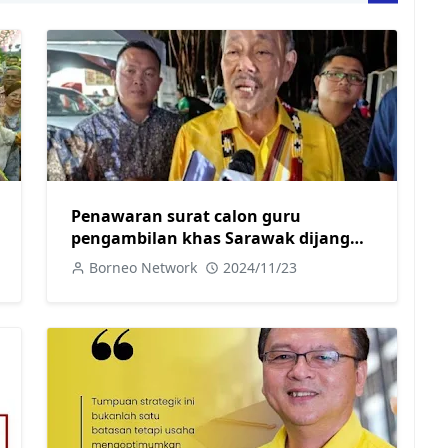
Penawaran surat calon guru
pengambilan khas Sarawak dijangka
selesai sebelum hujung tahun ini-
Borneo Network
2024/11/23
Sagah