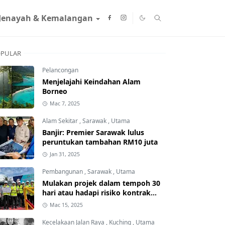
Jenayah & Kemalangan
PULAR
Pelancongan
Menjelajahi Keindahan Alam
Borneo
Mac 7, 2025
Alam Sekitar
,
Sarawak
,
Utama
Banjir: Premier Sarawak lulus
peruntukan tambahan RM10 juta
Jan 31, 2025
Pembangunan
,
Sarawak
,
Utama
Mulakan projek dalam tempoh 30
hari atau hadapi risiko kontrak
ditamatkan
Mac 15, 2025
Kecelakaan Jalan Raya
,
Kuching
,
Utama