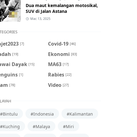
Dua maut kemalangan motosikal,
SUV di Jalan Astana
Mac 13, 2025
TEGORIES
ajet2023
Covid-19
[7]
[46]
adah
Ekonomi
[19]
[83]
awai Dayak
MA63
[15]
[17]
enguins
Rabies
[1]
[22]
cam
Video
[78]
[27]
LAYAH
#Bintulu
#Indonesia
#Kalimantan
#Kuching
#Malaya
#Miri