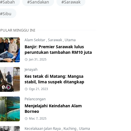
#Sabah
#Sandakan
#Sarawak
#Sibu
PULAR MINGGU INI
Alam Sekitar
,
Sarawak
,
Utama
Banjir: Premier Sarawak lulus
peruntukan tambahan RM10 juta
Jan 31, 2025
Jenayah
Kes tetak di Matang: Mangsa
stabil, lima suspek ditangkap
Ogo 21, 2023
Pelancongan
Menjelajahi Keindahan Alam
Borneo
Mac 7, 2025
Kecelakaan Jalan Raya
,
Kuching
,
Utama