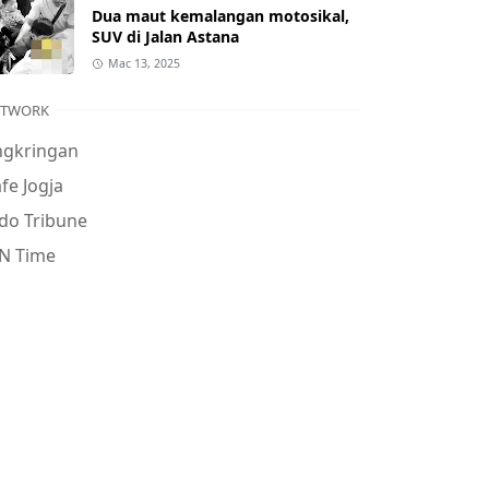
Dua maut kemalangan motosikal,
SUV di Jalan Astana
Mac 13, 2025
ETWORK
ngkringan
fe Jogja
do Tribune
N Time