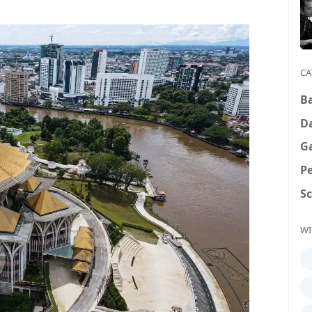
CA
B
D
G
P
S
WI