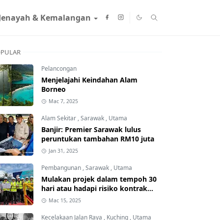
Jenayah & Kemalangan
PULAR
Pelancongan
Menjelajahi Keindahan Alam
Borneo
Mac 7, 2025
Alam Sekitar
,
Sarawak
,
Utama
Banjir: Premier Sarawak lulus
peruntukan tambahan RM10 juta
Jan 31, 2025
Pembangunan
,
Sarawak
,
Utama
Mulakan projek dalam tempoh 30
hari atau hadapi risiko kontrak
ditamatkan
Mac 15, 2025
Kecelakaan Jalan Raya
,
Kuching
,
Utama