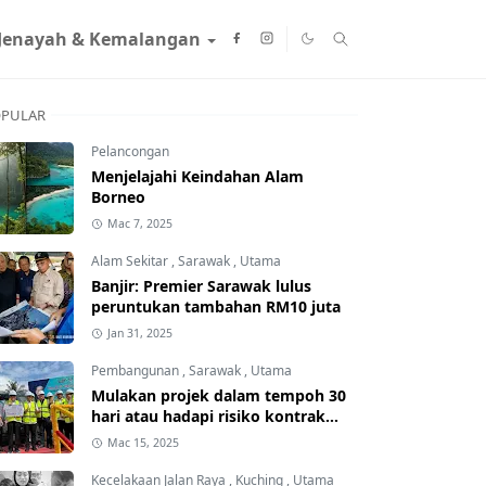
Jenayah & Kemalangan
PULAR
Pelancongan
Menjelajahi Keindahan Alam
Borneo
Mac 7, 2025
Alam Sekitar
,
Sarawak
,
Utama
Banjir: Premier Sarawak lulus
peruntukan tambahan RM10 juta
Jan 31, 2025
Pembangunan
,
Sarawak
,
Utama
Mulakan projek dalam tempoh 30
hari atau hadapi risiko kontrak
ditamatkan
Mac 15, 2025
Kecelakaan Jalan Raya
,
Kuching
,
Utama