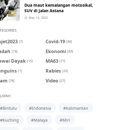
Dua maut kemalangan motosikal,
SUV di Jalan Astana
Mac 13, 2025
TEGORIES
ajet2023
Covid-19
[7]
[46]
adah
Ekonomi
[19]
[83]
awai Dayak
MA63
[15]
[17]
enguins
Rabies
[1]
[22]
cam
Video
[78]
[27]
LAYAH
#Bintulu
#Indonesia
#Kalimantan
#Kuching
#Malaya
#Miri