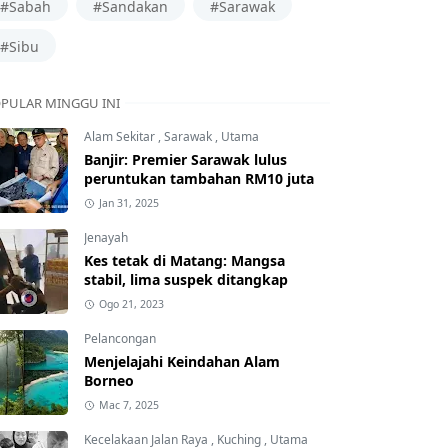
#Sabah
#Sandakan
#Sarawak
#Sibu
PULAR MINGGU INI
Alam Sekitar
,
Sarawak
,
Utama
Banjir: Premier Sarawak lulus
peruntukan tambahan RM10 juta
Jan 31, 2025
Jenayah
Kes tetak di Matang: Mangsa
stabil, lima suspek ditangkap
Ogo 21, 2023
Pelancongan
Menjelajahi Keindahan Alam
Borneo
Mac 7, 2025
Kecelakaan Jalan Raya
,
Kuching
,
Utama