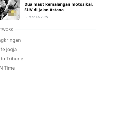
Dua maut kemalangan motosikal,
SUV di Jalan Astana
Mac 13, 2025
ETWORK
ngkringan
fe Jogja
do Tribune
N Time