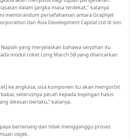
gkasa akan menyusul bagi tujuan pengesahan.
iasatan dalam jangka masa terdekat," katanya
ani memorandum persefahaman antara Graphjet
rporation dan Asia Development Capital Ltd di sini.
l Napiah yang menjelaskan bahawa serpihan itu
a modul roket Long March 5B yang dilancarkan
ket) ke angkasa, sisa komponen itu akan mengorbit
rbakar, seterusnya pecah kepada kepingan halus
ang dikesan berlaku,” katanya.
upaya bertenang dan tidak mengganggu proses
emuan objek.