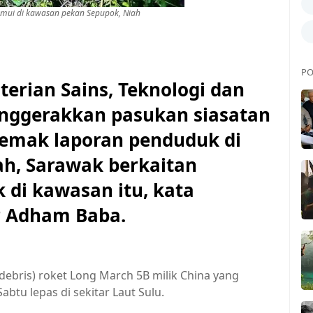
emui di kawasan pekan Sepupok, Niah
PO
ian Sains, Teknologi dan
enggerakkan pasukan siasatan
yemak laporan penduduk di
h, Sarawak berkaitan
 di kawasan itu, kata
r Adham Baba.
debris) roket Long March 5B milik China yang
btu lepas di sekitar Laut Sulu.