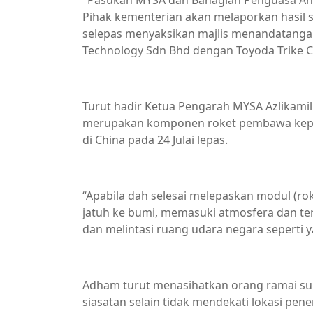
"Pasukan MYSA dan Bahagian Penguasa An
Pihak kementerian akan melaporkan hasil s
selepas menyaksikan majlis menandatang
Technology Sdn Bhd dengan Toyoda Trike Co
Turut hadir Ketua Pengarah MYSA Azlikami
merupakan komponen roket pembawa kepad
di China pada 24 Julai lepas.
“Apabila dah selesai melepaskan modul (ro
jatuh ke bumi, memasuki atmosfera dan te
dan melintasi ruang udara negara seperti y
Adham turut menasihatkan orang ramai s
siasatan selain tidak mendekati lokasi pen