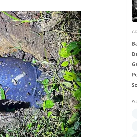
CA
B
D
G
P
S
WI