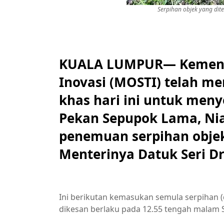
Serpihan objek yang dit
KUALA LUMPUR— Kementer
Inovasi (MOSTI) telah m
khas hari ini untuk men
Pekan Sepupok Lama, Nia
penemuan serpihan objek
Menterinya Datuk Seri D
Ini berikutan kemasukan semula serpihan (
dikesan berlaku pada 12.55 tengah malam Sa