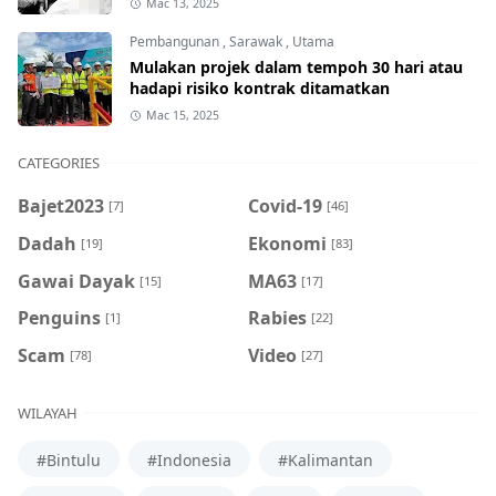
Mac 13, 2025
Pembangunan
,
Sarawak
,
Utama
Mulakan projek dalam tempoh 30 hari atau
hadapi risiko kontrak ditamatkan
Mac 15, 2025
CATEGORIES
Bajet2023
Covid-19
[7]
[46]
Dadah
Ekonomi
[19]
[83]
Gawai Dayak
MA63
[15]
[17]
Penguins
Rabies
[1]
[22]
Scam
Video
[78]
[27]
WILAYAH
#Bintulu
#Indonesia
#Kalimantan