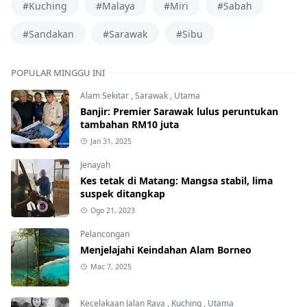
#Kuching
#Malaya
#Miri
#Sabah
#Sandakan
#Sarawak
#Sibu
POPULAR MINGGU INI
Alam Sekitar
,
Sarawak
,
Utama
Banjir: Premier Sarawak lulus peruntukan
tambahan RM10 juta
Jan 31, 2025
Jenayah
Kes tetak di Matang: Mangsa stabil, lima
suspek ditangkap
Ogo 21, 2023
Pelancongan
Menjelajahi Keindahan Alam Borneo
Mac 7, 2025
Kecelakaan Jalan Raya
,
Kuching
,
Utama