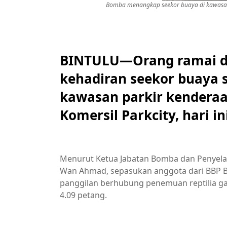
Bomba menangkap seekor buaya di kawasan
BINTULU—Orang ramai di 
kehadiran seekor buaya s
kawasan parkir kenderaa
Komersil Parkcity, hari ini
Menurut Ketua Jabatan Bomba dan Penyela
Wan Ahmad, sepasukan anggota dari BBP Bi
panggilan berhubung penemuan reptilia g
4.09 petang.