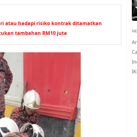
i atau hadapi risiko kontrak ditamatkan
N
untukan tambahan RM10 juta
A
Ca
In
IK