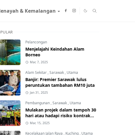
Jenayah & Kemalangan
PULAR
Pelancongan
Menjelajahi Keindahan Alam
Borneo
Mac 7, 2025
Alam Sekitar
,
Sarawak
,
Utama
Banjir: Premier Sarawak lulus
peruntukan tambahan RM10 juta
Jan 31, 2025
Pembangunan
,
Sarawak
,
Utama
Mulakan projek dalam tempoh 30
hari atau hadapi risiko kontrak
ditamatkan
Mac 15, 2025
Kecelakaan Jalan Raya
,
Kuching
,
Utama