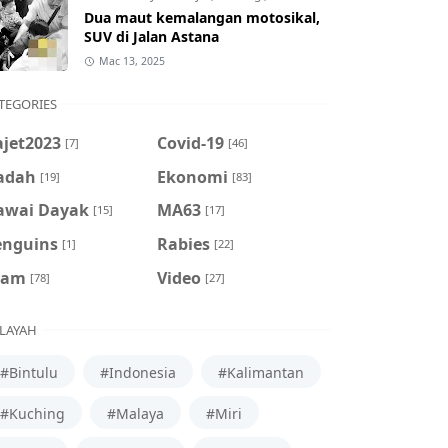
Dua maut kemalangan motosikal,
SUV di Jalan Astana
Mac 13, 2025
TEGORIES
ajet2023
Covid-19
[7]
[46]
adah
Ekonomi
[19]
[83]
awai Dayak
MA63
[15]
[17]
enguins
Rabies
[1]
[22]
cam
Video
[78]
[27]
LAYAH
#Bintulu
#Indonesia
#Kalimantan
#Kuching
#Malaya
#Miri