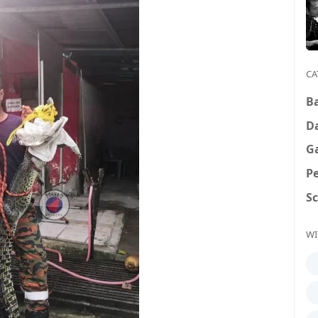
CA
B
D
G
P
S
WI