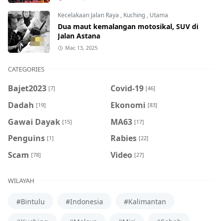
Kecelakaan Jalan Raya
,
Kuching
,
Utama
Dua maut kemalangan motosikal, SUV di
Jalan Astana
Mac 13, 2025
CATEGORIES
Bajet2023
Covid-19
[7]
[46]
Dadah
Ekonomi
[19]
[83]
Gawai Dayak
MA63
[15]
[17]
Penguins
Rabies
[1]
[22]
Scam
Video
[78]
[27]
WILAYAH
#Bintulu
#Indonesia
#Kalimantan