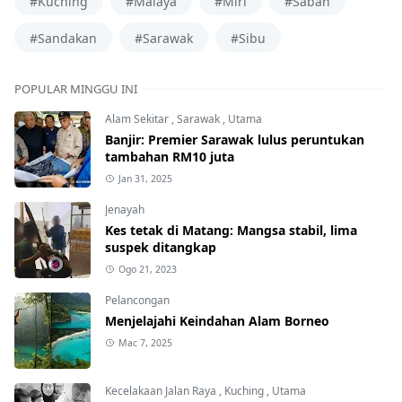
#Kuching
#Malaya
#Miri
#Sabah
#Sandakan
#Sarawak
#Sibu
POPULAR MINGGU INI
Alam Sekitar
,
Sarawak
,
Utama
Banjir: Premier Sarawak lulus peruntukan
tambahan RM10 juta
Jan 31, 2025
Jenayah
Kes tetak di Matang: Mangsa stabil, lima
suspek ditangkap
Ogo 21, 2023
Pelancongan
Menjelajahi Keindahan Alam Borneo
Mac 7, 2025
Kecelakaan Jalan Raya
,
Kuching
,
Utama