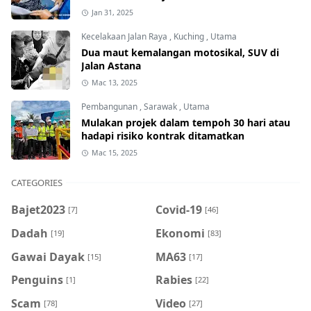
Jan 31, 2025
Kecelakaan Jalan Raya
,
Kuching
,
Utama
Dua maut kemalangan motosikal, SUV di
Jalan Astana
Mac 13, 2025
Pembangunan
,
Sarawak
,
Utama
Mulakan projek dalam tempoh 30 hari atau
hadapi risiko kontrak ditamatkan
Mac 15, 2025
CATEGORIES
Bajet2023
Covid-19
[7]
[46]
Dadah
Ekonomi
[19]
[83]
Gawai Dayak
MA63
[15]
[17]
Penguins
Rabies
[1]
[22]
Scam
Video
[78]
[27]