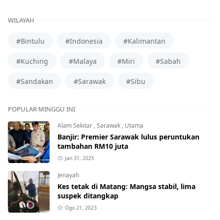
WILAYAH
#Bintulu
#Indonesia
#Kalimantan
#Kuching
#Malaya
#Miri
#Sabah
#Sandakan
#Sarawak
#Sibu
POPULAR MINGGU INI
Alam Sekitar
,
Sarawak
,
Utama
Banjir: Premier Sarawak lulus peruntukan
tambahan RM10 juta
Jan 31, 2025
Jenayah
Kes tetak di Matang: Mangsa stabil, lima
suspek ditangkap
Ogo 21, 2023