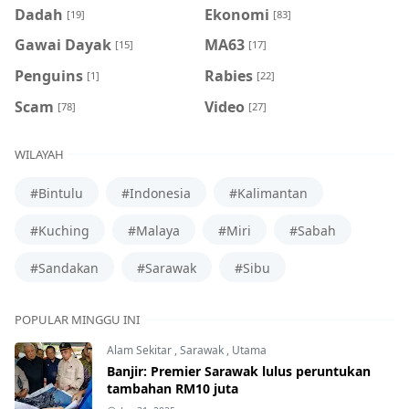
Dadah
Ekonomi
[19]
[83]
Gawai Dayak
MA63
[15]
[17]
Penguins
Rabies
[1]
[22]
Scam
Video
[78]
[27]
WILAYAH
#Bintulu
#Indonesia
#Kalimantan
#Kuching
#Malaya
#Miri
#Sabah
#Sandakan
#Sarawak
#Sibu
POPULAR MINGGU INI
Alam Sekitar
,
Sarawak
,
Utama
Banjir: Premier Sarawak lulus peruntukan
tambahan RM10 juta