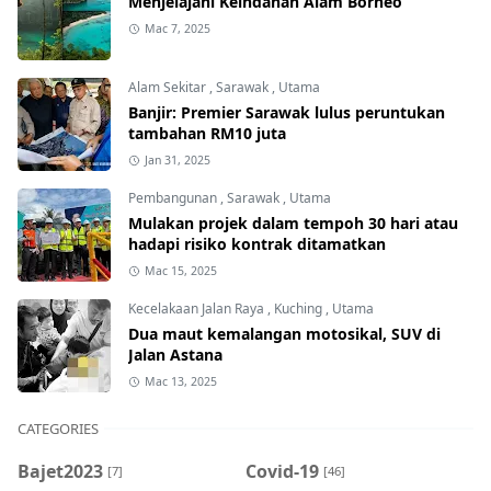
Menjelajahi Keindahan Alam Borneo
Mac 7, 2025
Alam Sekitar
,
Sarawak
,
Utama
Banjir: Premier Sarawak lulus peruntukan
tambahan RM10 juta
Jan 31, 2025
Pembangunan
,
Sarawak
,
Utama
Mulakan projek dalam tempoh 30 hari atau
hadapi risiko kontrak ditamatkan
Mac 15, 2025
Kecelakaan Jalan Raya
,
Kuching
,
Utama
Dua maut kemalangan motosikal, SUV di
Jalan Astana
Mac 13, 2025
CATEGORIES
Bajet2023
Covid-19
[7]
[46]