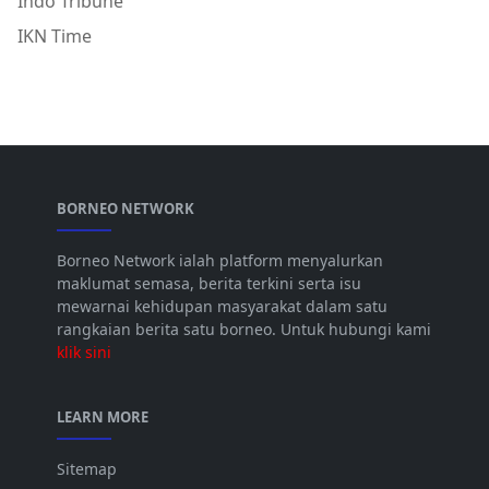
Indo Tribune
IKN Time
BORNEO NETWORK
Borneo Network ialah platform menyalurkan
maklumat semasa, berita terkini serta isu
mewarnai kehidupan masyarakat dalam satu
rangkaian berita satu borneo. Untuk hubungi kami
klik sini
LEARN MORE
Sitemap