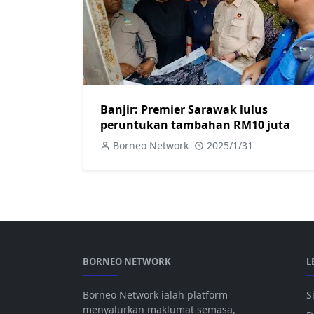
Banjir: Premier Sarawak lulus
peruntukan tambahan RM10 juta
Borneo Network
2025/1/31
BORNEO NETWORK
L
Borneo Network ialah platform
S
menyalurkan maklumat semasa,