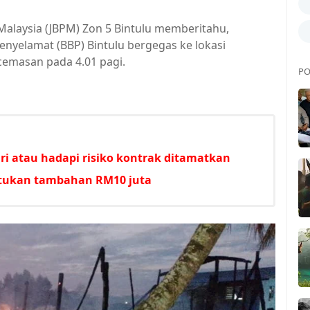
alaysia (JBPM) Zon 5 Bintulu memberitahu,
nyelamat (BBP) Bintulu bergegas ke lokasi
emasan pada 4.01 pagi.
PO
i atau hadapi risiko kontrak ditamatkan
untukan tambahan RM10 juta