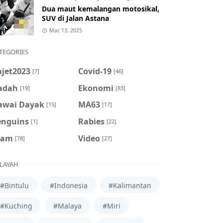
Dua maut kemalangan motosikal,
SUV di Jalan Astana
Mac 13, 2025
TEGORIES
ajet2023
Covid-19
[7]
[46]
adah
Ekonomi
[19]
[83]
awai Dayak
MA63
[15]
[17]
enguins
Rabies
[1]
[22]
cam
Video
[78]
[27]
LAYAH
#Bintulu
#Indonesia
#Kalimantan
#Kuching
#Malaya
#Miri