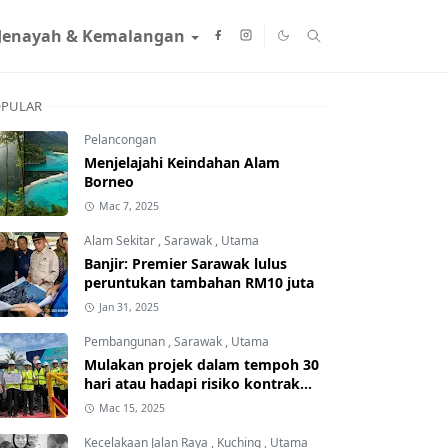
Jenayah & Kemalangan
PULAR
Pelancongan
Menjelajahi Keindahan Alam
Borneo
Mac 7, 2025
Alam Sekitar
,
Sarawak
,
Utama
Banjir: Premier Sarawak lulus
peruntukan tambahan RM10 juta
Jan 31, 2025
Pembangunan
,
Sarawak
,
Utama
Mulakan projek dalam tempoh 30
hari atau hadapi risiko kontrak
ditamatkan
Mac 15, 2025
Kecelakaan Jalan Raya
,
Kuching
,
Utama