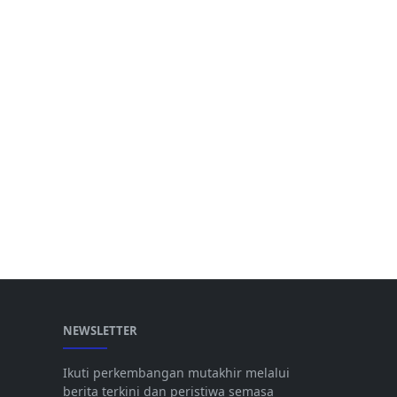
NEWSLETTER
Ikuti perkembangan mutakhir melalui
berita terkini dan peristiwa semasa