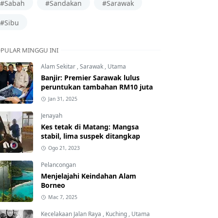
#Sabah
#Sandakan
#Sarawak
#Sibu
PULAR MINGGU INI
Alam Sekitar
,
Sarawak
,
Utama
Banjir: Premier Sarawak lulus
peruntukan tambahan RM10 juta
Jan 31, 2025
Jenayah
Kes tetak di Matang: Mangsa
stabil, lima suspek ditangkap
Ogo 21, 2023
Pelancongan
Menjelajahi Keindahan Alam
Borneo
Mac 7, 2025
Kecelakaan Jalan Raya
,
Kuching
,
Utama