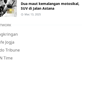
Dua maut kemalangan motosikal,
SUV di Jalan Astana
Mac 13, 2025
ETWORK
ngkringan
fe Jogja
do Tribune
N Time