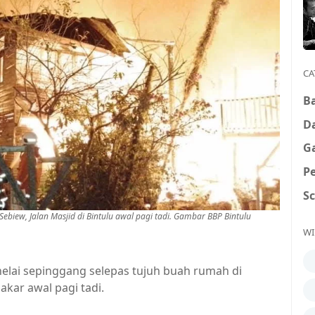
CA
B
D
G
P
S
ew, Jalan Masjid di Bintulu awal pagi tadi. Gambar BBP Bintulu
WI
lai sepinggang selepas tujuh buah rumah di
kar awal pagi tadi.