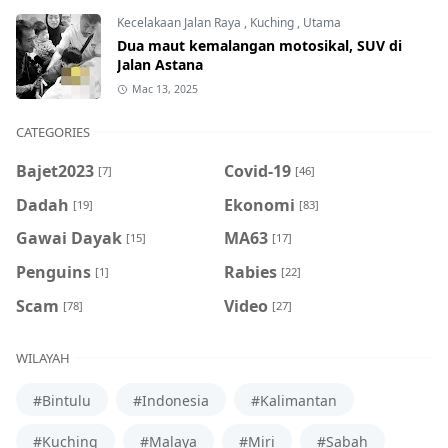
Kecelakaan Jalan Raya
,
Kuching
,
Utama
Dua maut kemalangan motosikal, SUV di
Jalan Astana
Mac 13, 2025
CATEGORIES
Bajet2023
Covid-19
[7]
[46]
Dadah
Ekonomi
[19]
[83]
Gawai Dayak
MA63
[15]
[17]
Penguins
Rabies
[1]
[22]
Scam
Video
[78]
[27]
WILAYAH
#Bintulu
#Indonesia
#Kalimantan
#Kuching
#Malaya
#Miri
#Sabah