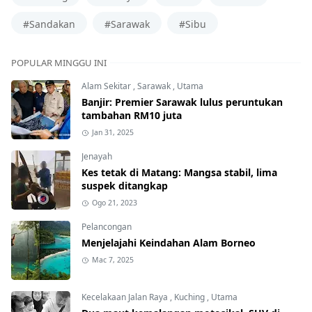
#Sandakan
#Sarawak
#Sibu
POPULAR MINGGU INI
Alam Sekitar
,
Sarawak
,
Utama
Banjir: Premier Sarawak lulus peruntukan
tambahan RM10 juta
Jan 31, 2025
Jenayah
Kes tetak di Matang: Mangsa stabil, lima
suspek ditangkap
Ogo 21, 2023
Pelancongan
Menjelajahi Keindahan Alam Borneo
Mac 7, 2025
Kecelakaan Jalan Raya
,
Kuching
,
Utama