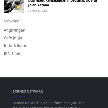
Dua maut kemalangan motosikal, SUV di
Jalan Astana
Mac 13, 2025
NETWORK
Angkringan
Cafe Jogja
Indo Tribune
IKN Time
BORNEO NETWORK
Borneo Network ialah platform menyalurkan
maklumat semasa, berita terkini serta isu