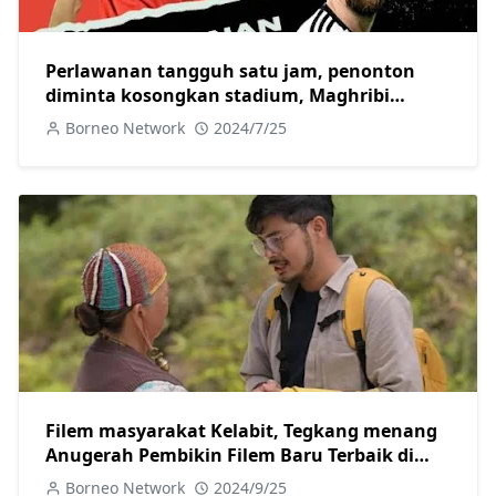
Perlawanan tangguh satu jam, penonton
diminta kosongkan stadium, Maghribi
aibkan Argentina 2-1
Borneo Network
2024/7/25
Filem masyarakat Kelabit, Tegkang menang
Anugerah Pembikin Filem Baru Terbaik di
London
Borneo Network
2024/9/25