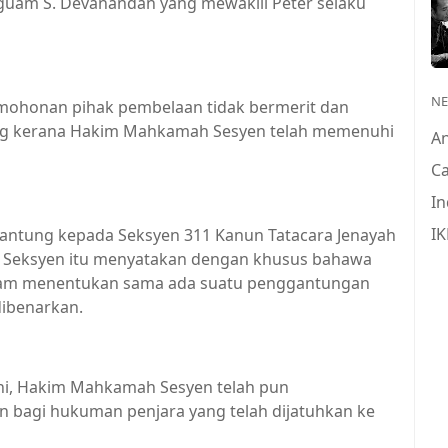
uam S. Devanandan yang mewakili Peter selaku
N
mohonan pihak pembelaan tidak bermerit dan
ng kerana Hakim Mahkamah Sesyen telah memenuhi
A
Ca
In
IK
rgantung kepada Seksyen 311 Kanun Tatacara Jenayah
. Seksyen itu menyatakan dengan khusus bahawa
lam menentukan sama ada suatu penggantungan
dibenarkan.
ini, Hakim Mahkamah Sesyen telah pun
bagi hukuman penjara yang telah dijatuhkan ke