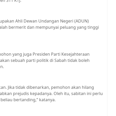
en 311 KTJ.
rupakan Ahli Dewan Undangan Negeri (ADUN)
alah bermerit dan mempunyai peluang yang tinggi
mohon yang juga Presiden Parti Kesejahteraan
n sebuah parti politik di Sabah tidak boleh
n.
rkan. Jika tidak dibenarkan, pemohon akan hilang
kan prejudis kepadanya. Oleh itu, sabitan ini perlu
eliau bertanding,” katanya.