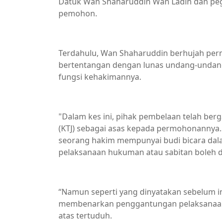
Datuk Wan Shaharuddin Wan Ladin dan peg
pemohon.
Terdahulu, Wan Shaharuddin berhujah per
bertentangan dengan lunas undang-unda
fungsi kehakimannya.
"Dalam kes ini, pihak pembelaan telah be
(KTJ) sebagai asas kepada permohonannya
seorang hakim mempunyai budi bicara da
pelaksanaan hukuman atau sabitan boleh 
“Namun seperti yang dinyatakan sebelum 
membenarkan penggantungan pelaksanaan 
atas tertuduh.