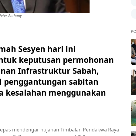
Peter Anthony
PO
 Sesyen hari ini
untuk keputusan permohonan
an Infrastruktur Sabah,
i penggantungan sabitan
na kesalahan menggunakan
selepas mendengar hujahan Timbalan Pendakwa Raya