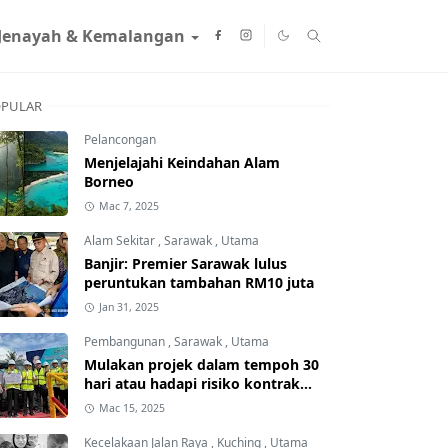
Jenayah & Kemalangan
PULAR
Pelancongan
Menjelajahi Keindahan Alam
Borneo
Mac 7, 2025
Alam Sekitar
,
Sarawak
,
Utama
Banjir: Premier Sarawak lulus
peruntukan tambahan RM10 juta
Jan 31, 2025
Pembangunan
,
Sarawak
,
Utama
Mulakan projek dalam tempoh 30
hari atau hadapi risiko kontrak
ditamatkan
Mac 15, 2025
Kecelakaan Jalan Raya
,
Kuching
,
Utama