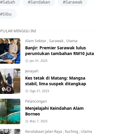
#Sabah
#Sandakan
#Sarawak
#Sibu
PULAR MINGGU INI
Alam Sekitar
,
Sarawak
,
Utama
Banjir: Premier Sarawak lulus
peruntukan tambahan RM10 juta
Jan 31, 2025
Jenayah
Kes tetak di Matang: Mangsa
stabil, lima suspek ditangkap
Ogo 21, 2023
Pelancongan
Menjelajahi Keindahan Alam
Borneo
Mac 7, 2025
Kecelakaan Jalan Raya
,
Kuching
,
Utama