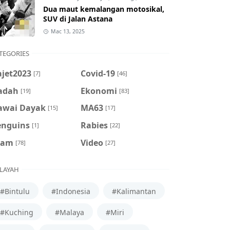
Dua maut kemalangan motosikal,
SUV di Jalan Astana
Mac 13, 2025
TEGORIES
ajet2023
Covid-19
[7]
[46]
adah
Ekonomi
[19]
[83]
awai Dayak
MA63
[15]
[17]
enguins
Rabies
[1]
[22]
cam
Video
[78]
[27]
LAYAH
#Bintulu
#Indonesia
#Kalimantan
#Kuching
#Malaya
#Miri