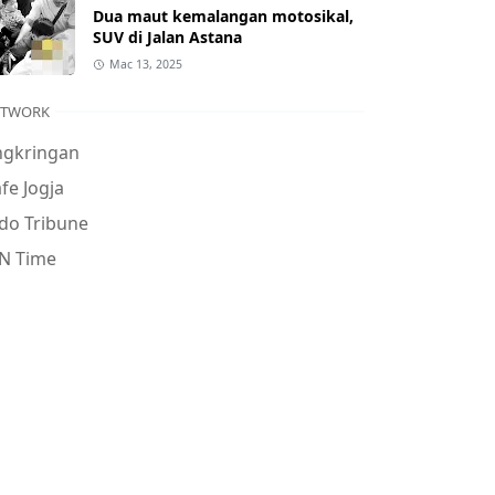
Dua maut kemalangan motosikal,
SUV di Jalan Astana
Mac 13, 2025
ETWORK
ngkringan
fe Jogja
do Tribune
N Time