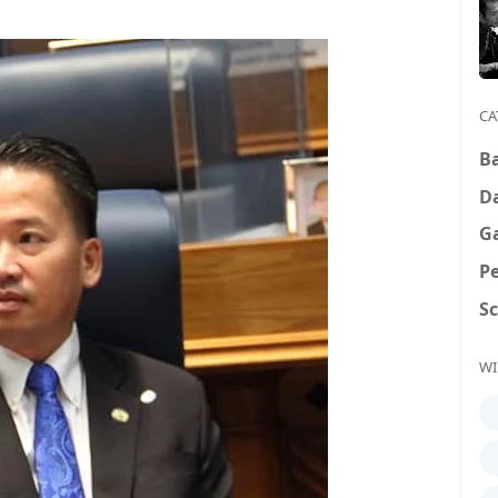
CA
B
D
G
P
S
WI