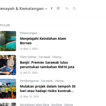
Jenayah & Kemalangan
PULAR
Pelancongan
Menjelajahi Keindahan Alam
Borneo
Mac 7, 2025
Alam Sekitar
,
Sarawak
,
Utama
Banjir: Premier Sarawak lulus
peruntukan tambahan RM10 juta
Jan 31, 2025
Pembangunan
,
Sarawak
,
Utama
Mulakan projek dalam tempoh 30
hari atau hadapi risiko kontrak
ditamatkan
Mac 15, 2025
Kecelakaan Jalan Raya
,
Kuching
,
Utama