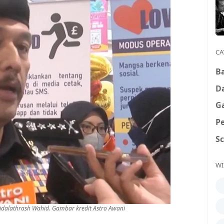
CA
B
D
G
P
S
WI
ridalathrash Wahid. Gambar kredit Astro Awani