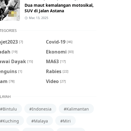
Dua maut kemalangan motosikal,
SUV di Jalan Astana
Mac 13, 2025
TEGORIES
ajet2023
Covid-19
[7]
[46]
adah
Ekonomi
[19]
[83]
awai Dayak
MA63
[15]
[17]
enguins
Rabies
[1]
[22]
cam
Video
[78]
[27]
LAYAH
#Bintulu
#Indonesia
#Kalimantan
#Kuching
#Malaya
#Miri