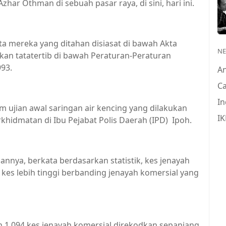
r Othman di sebuah pasar raya, di sini, hari ini.
ta mereka yang ditahan disiasat di bawah Akta
N
an tatatertib di bawah Peraturan-Peraturan
93.
A
Ca
In
 ujian awal saringan air kencing yang dilakukan
IK
hidmatan di Ibu Pejabat Polis Daerah (IPD) Ipoh.
annya, berkata berdasarkan statistik, kes jenayah
kes lebih tinggi berbanding jenayah komersial yang
h 1,094 kes jenayah komersial direkodkan sepanjang