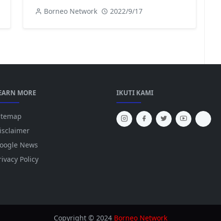
Borneo Network
2022/9/17
EARN MORE
IKUTI KAMI
itemap
isclaimer
oogle News
rivacy Policy
Copyright © 2024
Borneo Network