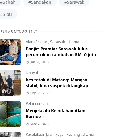
#Sabah
#Sandakan
#Sarawak
#Sibu
PULAR MINGGU INI
Alam Sekitar
,
Sarawak
,
Utama
Banjir: Premier Sarawak lulus
peruntukan tambahan RM10 juta
Jan 31, 2025
Jenayah
Kes tetak di Matang: Mangsa
stabil, lima suspek ditangkap
Ogo 21, 2023
Pelancongan
Menjelajahi Keindahan Alam
Borneo
Mac 7, 2025
Kecelakaan Jalan Raya
,
Kuching
,
Utama