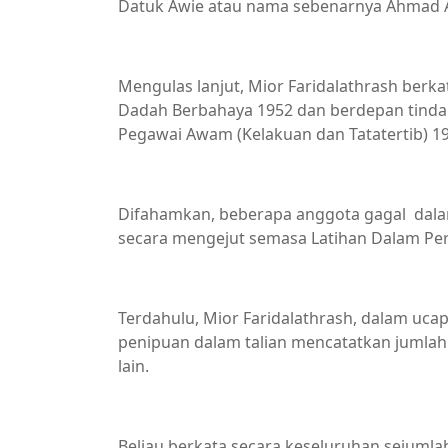
Datuk Awie atau nama sebenarnya Ahmad Azha
Mengulas lanjut, Mior Faridalathrash berka
Dadah Berbahaya 1952 dan berdepan tindak
Pegawai Awam (Kelakuan dan Tatatertib) 19
Difahamkan, beberapa anggota gagal dalam
secara mengejut semasa Latihan Dalam Perk
Terdahulu, Mior Faridalathrash, dalam ucap
penipuan dalam talian mencatatkan jumlah 
lain.
Beliau berkata secara keseluruhan sejumla