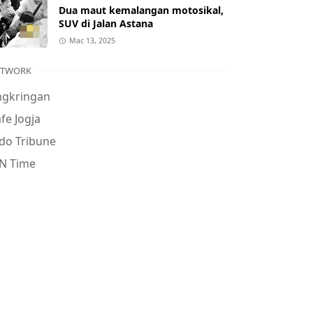
Dua maut kemalangan motosikal,
SUV di Jalan Astana
Mac 13, 2025
ETWORK
ngkringan
fe Jogja
do Tribune
N Time