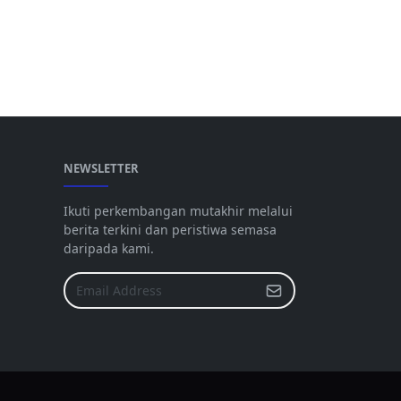
NEWSLETTER
Ikuti perkembangan mutakhir melalui
berita terkini dan peristiwa semasa
daripada kami.