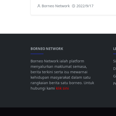
Borneo Network
2022/9/17
BORNEO NETWORK
L
Borneo Network ialah platform
S
menyalurkan maklumat semasa,
D
berita terkini serta isu mewarnai
G
kehidupan masyarakat dalam satu
rangkaian berita satu borneo. Untuk
P
hubungi kami
klik sini