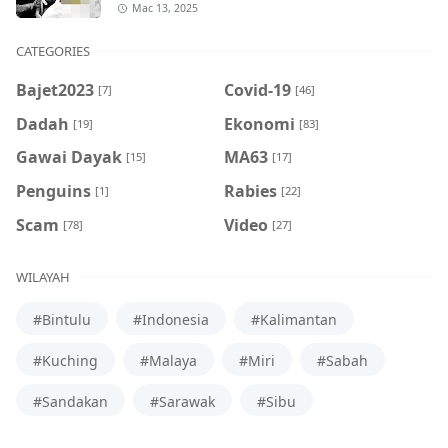
Mac 13, 2025
CATEGORIES
Bajet2023
Covid-19
[7]
[46]
Dadah
Ekonomi
[19]
[83]
Gawai Dayak
MA63
[15]
[17]
Penguins
Rabies
[1]
[22]
Scam
Video
[78]
[27]
WILAYAH
#Bintulu
#Indonesia
#Kalimantan
#Kuching
#Malaya
#Miri
#Sabah
#Sandakan
#Sarawak
#Sibu