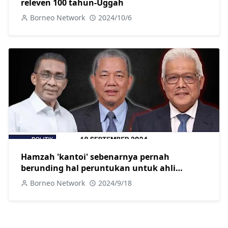
releven 100 tahun-Uggah
Borneo Network
2024/10/6
Hamzah 'kantoi' sebenarnya pernah
berunding hal peruntukan untuk ahli
parlimen pembangkang
Borneo Network
2024/9/18