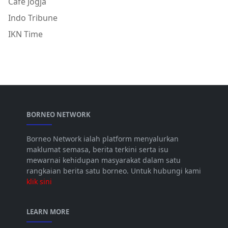
Cafe Jogja
Indo Tribune
IKN Time
BORNEO NETWORK
Borneo Network ialah platform menyalurkan
maklumat semasa, berita terkini serta isu
mewarnai kehidupan masyarakat dalam satu
rangkaian berita satu borneo. Untuk hubungi kami
klik sini
LEARN MORE