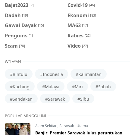
Bajet2023
Covid-19
[7]
[46]
Dadah
Ekonomi
[19]
[83]
Gawai Dayak
MA63
[15]
[17]
Penguins
Rabies
[1]
[22]
Scam
Video
[78]
[27]
WILAYAH
#Bintulu
#Indonesia
#Kalimantan
#Kuching
#Malaya
#Miri
#Sabah
#Sandakan
#Sarawak
#Sibu
POPULAR MINGGU INI
Alam Sekitar
,
Sarawak
,
Utama
Banjir: Premier Sarawak lulus peruntukan