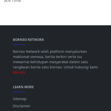
IKN Time
BORNEO NETWORK
Borneo Network ialah platform menyalurkan
maklumat semasa, berita terkini serta isu
mewarnai kehidupan masyarakat dalam satu
rangkaian berita satu borneo. Untuk hubungi kami
klik sini
LEARN MORE
Sitemap
Disclaimer