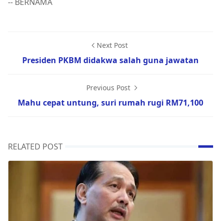
-- BERNAMA
Next Post
Presiden PKBM didakwa salah guna jawatan
Previous Post
Mahu cepat untung, suri rumah rugi RM71,100
RELATED POST