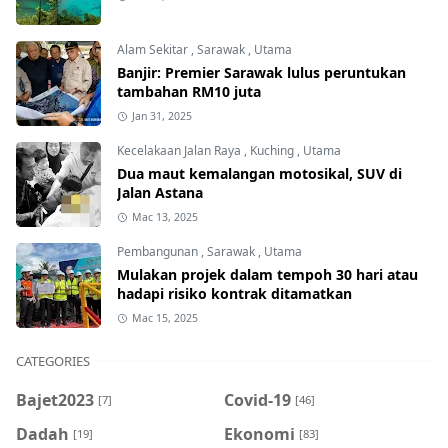
Alam Sekitar
,
Sarawak
,
Utama
Banjir: Premier Sarawak lulus peruntukan
tambahan RM10 juta
Jan 31, 2025
Kecelakaan Jalan Raya
,
Kuching
,
Utama
Dua maut kemalangan motosikal, SUV di
Jalan Astana
Mac 13, 2025
Pembangunan
,
Sarawak
,
Utama
Mulakan projek dalam tempoh 30 hari atau
hadapi risiko kontrak ditamatkan
Mac 15, 2025
CATEGORIES
Bajet2023
Covid-19
[7]
[46]
Dadah
Ekonomi
[19]
[83]