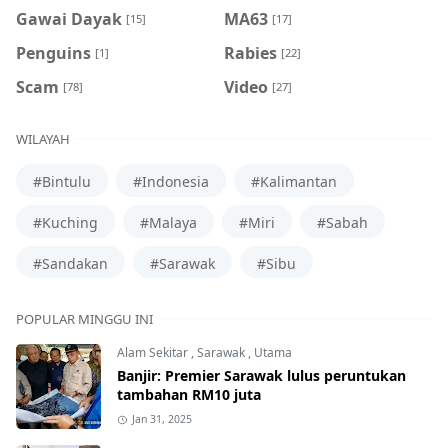
Gawai Dayak
MA63
[15]
[17]
Penguins
Rabies
[1]
[22]
Scam
Video
[78]
[27]
WILAYAH
#Bintulu
#Indonesia
#Kalimantan
#Kuching
#Malaya
#Miri
#Sabah
#Sandakan
#Sarawak
#Sibu
POPULAR MINGGU INI
Alam Sekitar
,
Sarawak
,
Utama
Banjir: Premier Sarawak lulus peruntukan
tambahan RM10 juta
Jan 31, 2025