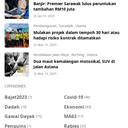
Banjir: Premier Sarawak lulus peruntukan
tambahan RM10 juta
Jan 31, 2025
Pembangunan
,
Sarawak
,
Utama
Mulakan projek dalam tempoh 30 hari atau
hadapi risiko kontrak ditamatkan
Mac 15, 2025
Kecelakaan Jalan Raya
,
Kuching
,
Utama
Dua maut kemalangan motosikal, SUV di
Jalan Astana
Mac 13, 2025
CATEGORIES
Bajet2023
Covid-19
[7]
[46]
Dadah
Ekonomi
[19]
[83]
Gawai Dayak
MA63
[15]
[17]
Penguins
Rabies
[1]
[22]