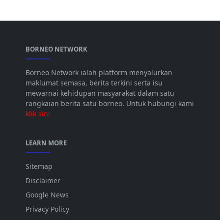
BORNEO NETWORK
Borneo Network ialah platform menyalurkan
maklumat semasa, berita terkini serta isu
mewarnai kehidupan masyarakat dalam satu
rangkaian berita satu borneo. Untuk hubungi kami
klik sini
LEARN MORE
Sitemap
Disclaimer
Google News
Privacy Policy