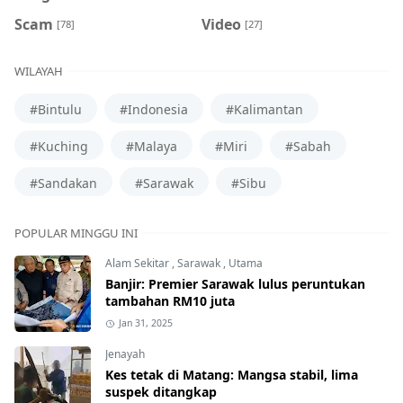
Scam
Video
[78]
[27]
WILAYAH
#Bintulu
#Indonesia
#Kalimantan
#Kuching
#Malaya
#Miri
#Sabah
#Sandakan
#Sarawak
#Sibu
POPULAR MINGGU INI
Alam Sekitar
,
Sarawak
,
Utama
Banjir: Premier Sarawak lulus peruntukan
tambahan RM10 juta
Jan 31, 2025
Jenayah
Kes tetak di Matang: Mangsa stabil, lima
suspek ditangkap