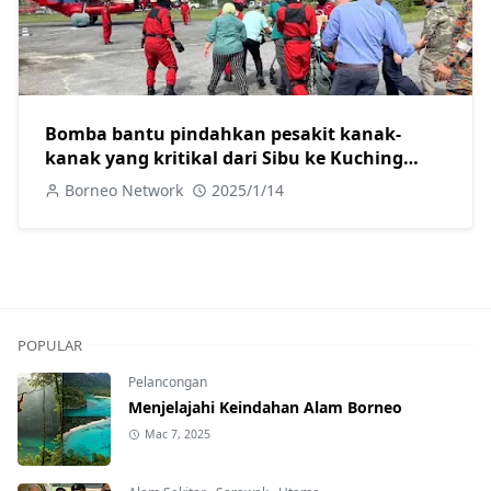
Bomba bantu pindahkan pesakit kanak-
kanak yang kritikal dari Sibu ke Kuching
guna helikopter
Borneo Network
2025/1/14
POPULAR
Pelancongan
Menjelajahi Keindahan Alam Borneo
Mac 7, 2025