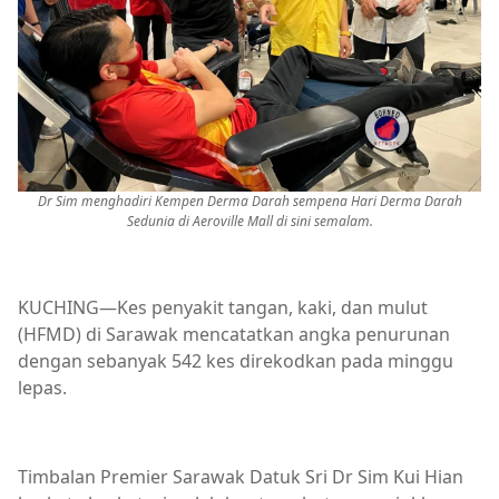
Dr Sim menghadiri Kempen Derma Darah sempena Hari Derma Darah
Sedunia di Aeroville Mall di sini semalam.
KUCHING—Kes penyakit tangan, kaki, dan mulut
(HFMD) di Sarawak mencatatkan angka penurunan
dengan sebanyak 542 kes direkodkan pada minggu
lepas.
Timbalan Premier Sarawak Datuk Sri Dr Sim Kui Hian