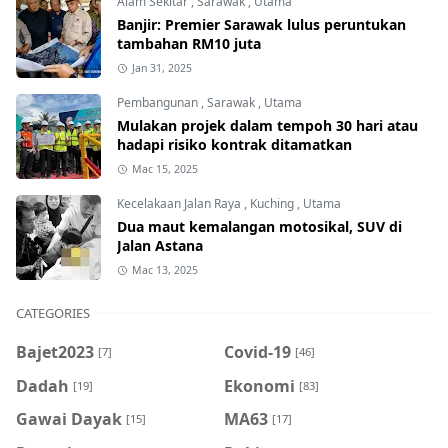
Alam Sekitar
,
Sarawak
,
Utama
Banjir: Premier Sarawak lulus peruntukan
tambahan RM10 juta
Jan 31, 2025
Pembangunan
,
Sarawak
,
Utama
Mulakan projek dalam tempoh 30 hari atau
hadapi risiko kontrak ditamatkan
Mac 15, 2025
Kecelakaan Jalan Raya
,
Kuching
,
Utama
Dua maut kemalangan motosikal, SUV di
Jalan Astana
Mac 13, 2025
CATEGORIES
Bajet2023
Covid-19
[7]
[46]
Dadah
Ekonomi
[19]
[83]
Gawai Dayak
MA63
[15]
[17]