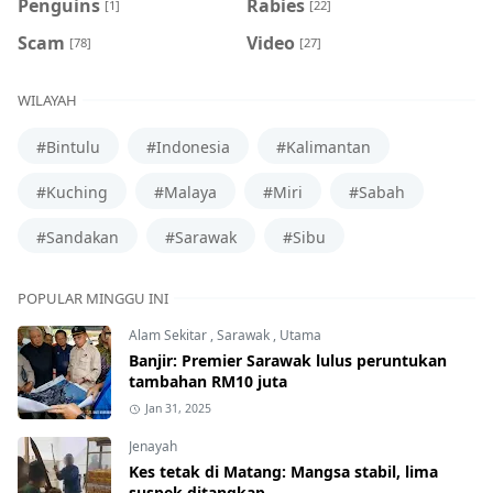
Penguins
Rabies
[1]
[22]
Scam
Video
[78]
[27]
WILAYAH
#Bintulu
#Indonesia
#Kalimantan
#Kuching
#Malaya
#Miri
#Sabah
#Sandakan
#Sarawak
#Sibu
POPULAR MINGGU INI
Alam Sekitar
,
Sarawak
,
Utama
Banjir: Premier Sarawak lulus peruntukan
tambahan RM10 juta
Jan 31, 2025
Jenayah
Kes tetak di Matang: Mangsa stabil, lima
suspek ditangkap