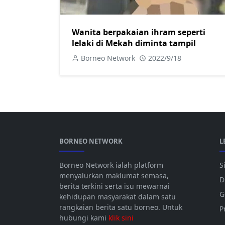
Wanita berpakaian ihram seperti
lelaki di Mekah diminta tampil
Borneo Network
2022/9/18
BORNEO NETWORK
L
Borneo Network ialah platform
S
menyalurkan maklumat semasa,
D
berita terkini serta isu mewarnai
G
kehidupan masyarakat dalam satu
rangkaian berita satu borneo. Untuk
P
hubungi kami
klik sini