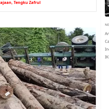
ajaan, Tengku Zafrul
N
A
Ca
In
IK