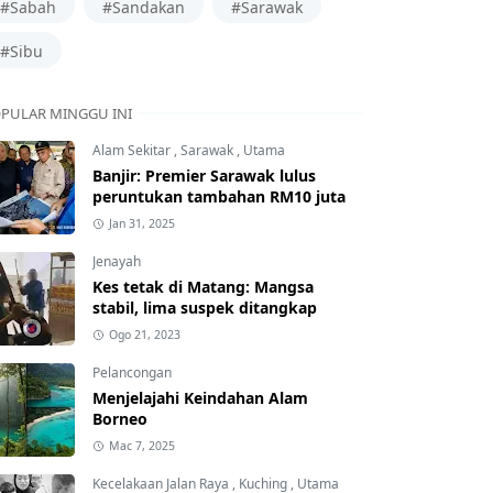
#Sabah
#Sandakan
#Sarawak
#Sibu
PULAR MINGGU INI
Alam Sekitar
,
Sarawak
,
Utama
Banjir: Premier Sarawak lulus
peruntukan tambahan RM10 juta
Jan 31, 2025
Jenayah
Kes tetak di Matang: Mangsa
stabil, lima suspek ditangkap
Ogo 21, 2023
Pelancongan
Menjelajahi Keindahan Alam
Borneo
Mac 7, 2025
Kecelakaan Jalan Raya
,
Kuching
,
Utama