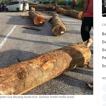
CA
B
D
G
P
S
WI
, Jalan Gua Musang-Kuala Krai. Gambar kredit media sosial