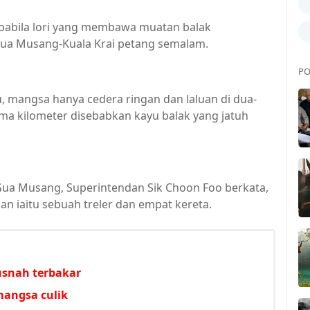
abila lori yang membawa muatan balak
n Gua Musang-Kuala Krai petang semalam.
PO
tu, mangsa hanya cedera ringan dan laluan di dua-
ma kilometer disebabkan kayu balak yang jatuh
 Gua Musang, Superintendan Sik Choon Foo berkata,
n iaitu sebuah treler dan empat kereta.
usnah terbakar
mangsa culik