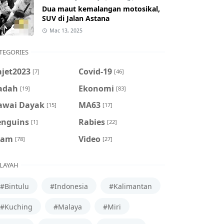
Dua maut kemalangan motosikal,
SUV di Jalan Astana
Mac 13, 2025
TEGORIES
ajet2023
Covid-19
[7]
[46]
adah
Ekonomi
[19]
[83]
awai Dayak
MA63
[15]
[17]
enguins
Rabies
[1]
[22]
cam
Video
[78]
[27]
LAYAH
#Bintulu
#Indonesia
#Kalimantan
#Kuching
#Malaya
#Miri