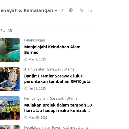
Jenayah & Kemalangan
PULAR
Pelancongan
Menjelajahi Keindahan Alam
Borneo
Mac 7, 2025
Alam Sekitar
,
Sarawak
,
Utama
Banjir: Premier Sarawak lulus
peruntukan tambahan RM10 juta
Jan 31, 2025
Pembangunan
,
Sarawak
,
Utama
Mulakan projek dalam tempoh 30
hari atau hadapi risiko kontrak
ditamatkan
Mac 15, 2025
Kecelakaan Jalan Raya
,
Kuching
,
Utama