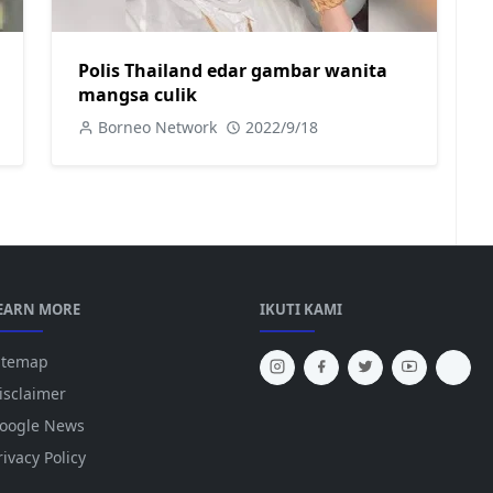
Polis Thailand edar gambar wanita
mangsa culik
Borneo Network
2022/9/18
EARN MORE
IKUTI KAMI
itemap
isclaimer
oogle News
rivacy Policy