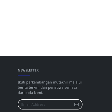
NEWSLETTER
Ikuti perkembangan mutakhir melalui
berita terkini dan peristiwa semasa
daripada kami.