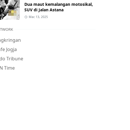
Dua maut kemalangan motosikal,
SUV di Jalan Astana
Mac 13, 2025
ETWORK
ngkringan
fe Jogja
do Tribune
N Time