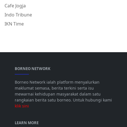
Cafe Jogja
Indo Tribune
IKN Time
BORNEO NETWORK
Borneo Network ialah platform menyalurkan
maklumat semasa, berita terkini serta isu
mewarnai kehidupan masyarakat dalam satu
rangkaian berita satu borneo. Untuk hubungi kami
klik sini
LEARN MORE