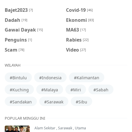
Bajet2023
Covid-19
[7]
[46]
Dadah
Ekonomi
[19]
[83]
Gawai Dayak
MA63
[15]
[17]
Penguins
Rabies
[1]
[22]
Scam
Video
[78]
[27]
WILAYAH
#Bintulu
#Indonesia
#Kalimantan
#Kuching
#Malaya
#Miri
#Sabah
#Sandakan
#Sarawak
#Sibu
POPULAR MINGGU INI
Alam Sekitar
,
Sarawak
,
Utama