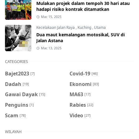
Mulakan projek dalam tempoh 30 hari atau
hadapi risiko kontrak ditamatkan
Mac 15, 2025
Kecelakaan Jalan Raya
,
Kuching
,
Utama
Dua maut kemalangan motosikal, SUV di
Jalan Astana
Mac 13, 2025
CATEGORIES
Bajet2023
Covid-19
[7]
[46]
Dadah
Ekonomi
[19]
[83]
Gawai Dayak
MA63
[15]
[17]
Penguins
Rabies
[1]
[22]
Scam
Video
[78]
[27]
WILAYAH