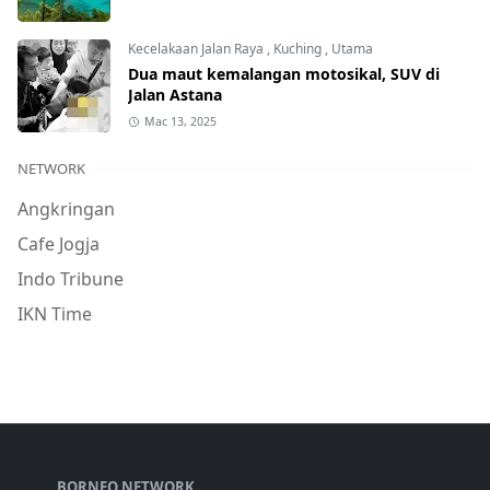
Kecelakaan Jalan Raya
,
Kuching
,
Utama
Dua maut kemalangan motosikal, SUV di
Jalan Astana
Mac 13, 2025
NETWORK
Angkringan
Cafe Jogja
Indo Tribune
IKN Time
BORNEO NETWORK