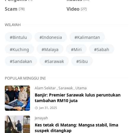
Scam
Video
[78]
[27]
WILAYAH
#Bintulu
#Indonesia
#Kalimantan
#Kuching
#Malaya
#Miri
#Sabah
#Sandakan
#Sarawak
#Sibu
POPULAR MINGGU INI
Alam Sekitar
,
Sarawak
,
Utama
Banjir: Premier Sarawak lulus peruntukan
tambahan RM10 juta
Jan 31, 2025
Jenayah
Kes tetak di Matang: Mangsa stabil, lima
suspek ditangkap