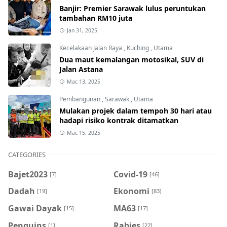
Banjir: Premier Sarawak lulus peruntukan
tambahan RM10 juta
Jan 31, 2025
Kecelakaan Jalan Raya
,
Kuching
,
Utama
Dua maut kemalangan motosikal, SUV di
Jalan Astana
Mac 13, 2025
Pembangunan
,
Sarawak
,
Utama
Mulakan projek dalam tempoh 30 hari atau
hadapi risiko kontrak ditamatkan
Mac 15, 2025
CATEGORIES
Bajet2023
Covid-19
[7]
[46]
Dadah
Ekonomi
[19]
[83]
Gawai Dayak
MA63
[15]
[17]
Penguins
Rabies
[1]
[22]