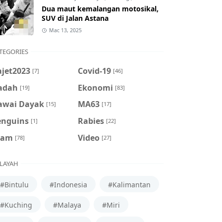
Dua maut kemalangan motosikal,
SUV di Jalan Astana
Mac 13, 2025
TEGORIES
ajet2023
Covid-19
[7]
[46]
adah
Ekonomi
[19]
[83]
awai Dayak
MA63
[15]
[17]
enguins
Rabies
[1]
[22]
cam
Video
[78]
[27]
LAYAH
#Bintulu
#Indonesia
#Kalimantan
#Kuching
#Malaya
#Miri