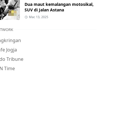
Dua maut kemalangan motosikal,
SUV di Jalan Astana
Mac 13, 2025
ETWORK
ngkringan
fe Jogja
do Tribune
N Time