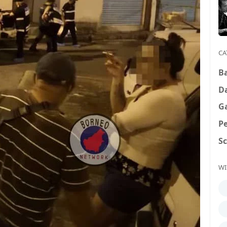
CA
B
D
G
P
S
WI