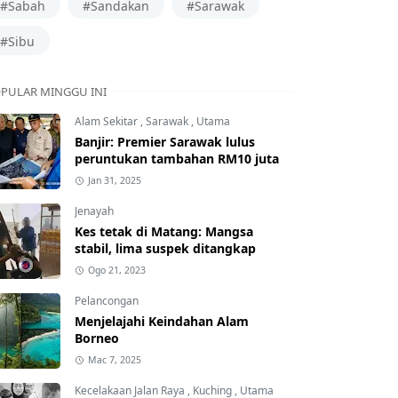
#Sabah
#Sandakan
#Sarawak
#Sibu
PULAR MINGGU INI
Alam Sekitar
,
Sarawak
,
Utama
Banjir: Premier Sarawak lulus
peruntukan tambahan RM10 juta
Jan 31, 2025
Jenayah
Kes tetak di Matang: Mangsa
stabil, lima suspek ditangkap
Ogo 21, 2023
Pelancongan
Menjelajahi Keindahan Alam
Borneo
Mac 7, 2025
Kecelakaan Jalan Raya
,
Kuching
,
Utama