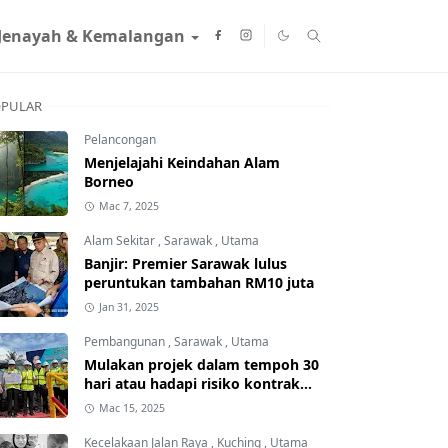
Jenayah & Kemalangan
PULAR
Pelancongan
Menjelajahi Keindahan Alam
Borneo
Mac 7, 2025
Alam Sekitar
,
Sarawak
,
Utama
Banjir: Premier Sarawak lulus
peruntukan tambahan RM10 juta
Jan 31, 2025
Pembangunan
,
Sarawak
,
Utama
Mulakan projek dalam tempoh 30
hari atau hadapi risiko kontrak
ditamatkan
Mac 15, 2025
Kecelakaan Jalan Raya
,
Kuching
,
Utama