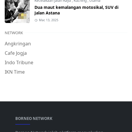
Kecelakaan Jalan Raya
,
Kuching
,
Utama
Dua maut kemalangan motosikal, SUV di
Jalan Astana
Mac 13, 2025
NETWORK
Angkringan
Cafe Jogja
Indo Tribune
IKN Time
BORNEO NETWORK