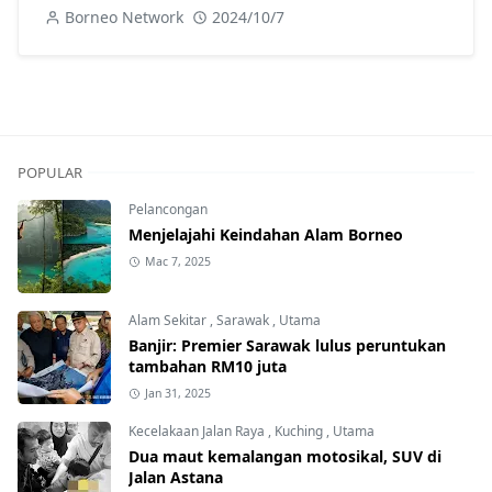
Korea jadi tanda aras
Borneo Network
2024/10/7
POPULAR
Pelancongan
Menjelajahi Keindahan Alam Borneo
Mac 7, 2025
Alam Sekitar
,
Sarawak
,
Utama
Banjir: Premier Sarawak lulus peruntukan
tambahan RM10 juta
Jan 31, 2025
Kecelakaan Jalan Raya
,
Kuching
,
Utama
Dua maut kemalangan motosikal, SUV di
Jalan Astana