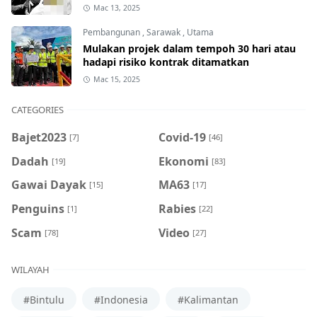
Mac 13, 2025
Pembangunan
,
Sarawak
,
Utama
Mulakan projek dalam tempoh 30 hari atau
hadapi risiko kontrak ditamatkan
Mac 15, 2025
CATEGORIES
Bajet2023
Covid-19
[7]
[46]
Dadah
Ekonomi
[19]
[83]
Gawai Dayak
MA63
[15]
[17]
Penguins
Rabies
[1]
[22]
Scam
Video
[78]
[27]
WILAYAH
#Bintulu
#Indonesia
#Kalimantan