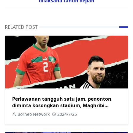
dilaksana tahun depan
RELATED POST
Perlawanan tangguh satu jam, penonton
diminta kosongkan stadium, Maghribi
aibkan Argentina 2-1
Borneo Network
2024/7/25