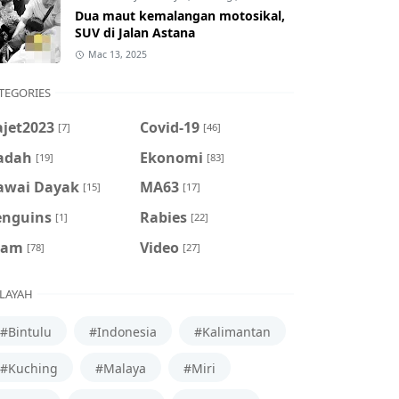
Dua maut kemalangan motosikal,
SUV di Jalan Astana
Mac 13, 2025
TEGORIES
ajet2023
Covid-19
[7]
[46]
adah
Ekonomi
[19]
[83]
awai Dayak
MA63
[15]
[17]
enguins
Rabies
[1]
[22]
cam
Video
[78]
[27]
LAYAH
#Bintulu
#Indonesia
#Kalimantan
#Kuching
#Malaya
#Miri