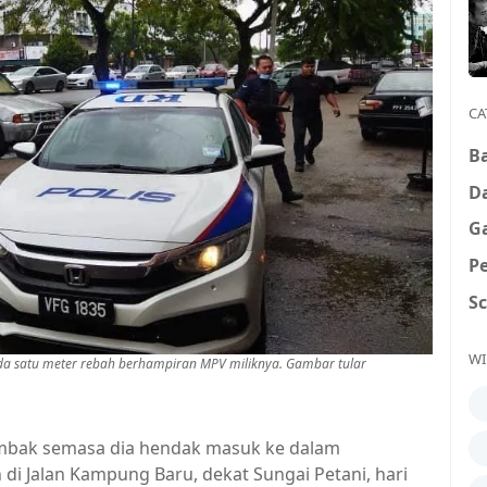
CA
B
D
G
P
S
WI
da satu meter rebah berhampiran MPV miliknya. Gambar tular
mbak semasa dia hendak masuk ke dalam
di Jalan Kampung Baru, dekat Sungai Petani, hari