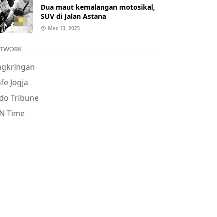
Dua maut kemalangan motosikal,
SUV di Jalan Astana
Mac 13, 2025
ETWORK
ngkringan
fe Jogja
do Tribune
N Time