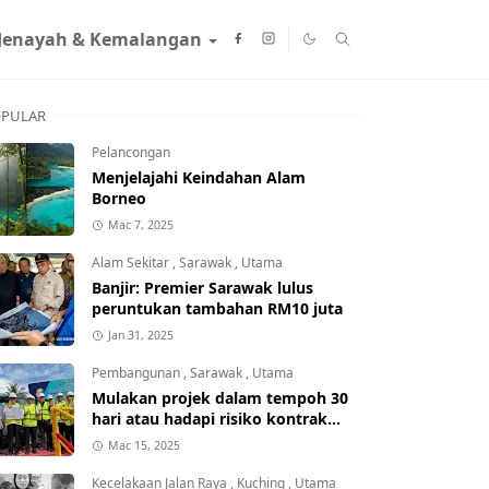
Jenayah & Kemalangan
PULAR
Pelancongan
Menjelajahi Keindahan Alam
Borneo
Mac 7, 2025
Alam Sekitar
,
Sarawak
,
Utama
Banjir: Premier Sarawak lulus
peruntukan tambahan RM10 juta
Jan 31, 2025
Pembangunan
,
Sarawak
,
Utama
Mulakan projek dalam tempoh 30
hari atau hadapi risiko kontrak
ditamatkan
Mac 15, 2025
Kecelakaan Jalan Raya
,
Kuching
,
Utama