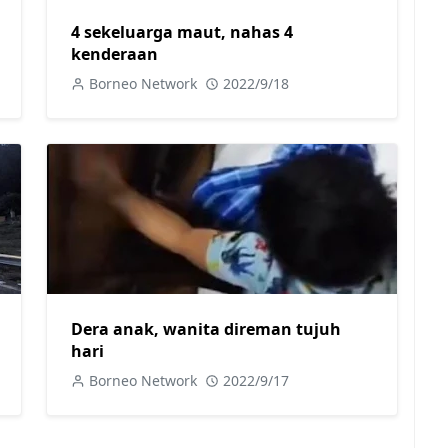
4 sekeluarga maut, nahas 4
kenderaan
Borneo Network
2022/9/18
Dera anak, wanita direman tujuh
hari
Borneo Network
2022/9/17