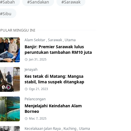
#Sabah
#Sandakan
#Sarawak
#Sibu
PULAR MINGGU INI
Alam Sekitar
,
Sarawak
,
Utama
Banjir: Premier Sarawak lulus
peruntukan tambahan RM10 juta
Jan 31, 2025
Jenayah
Kes tetak di Matang: Mangsa
stabil, lima suspek ditangkap
Ogo 21, 2023
Pelancongan
Menjelajahi Keindahan Alam
Borneo
Mac 7, 2025
Kecelakaan Jalan Raya
,
Kuching
,
Utama