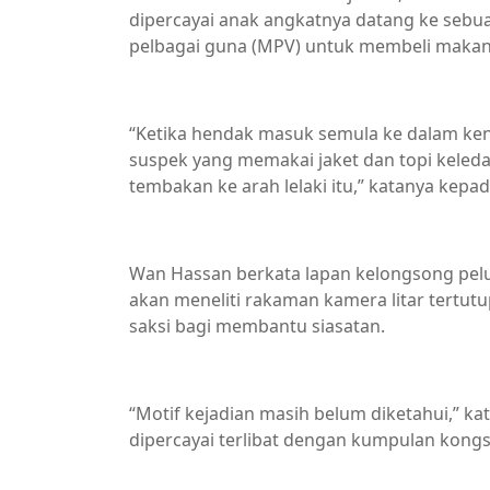
dipercayai anak angkatnya datang ke seb
pelbagai guna (MPV) untuk membeli makan
“Ketika hendak masuk semula ke dalam ken
suspek yang memakai jaket dan topi keled
tembakan ke arah lelaki itu,” katanya kepada
Wan Hassan berkata lapan kelongsong peluru
akan meneliti rakaman kamera litar tertut
saksi bagi membantu siasatan.
“Motif kejadian masih belum diketahui,” k
dipercayai terlibat dengan kumpulan kong