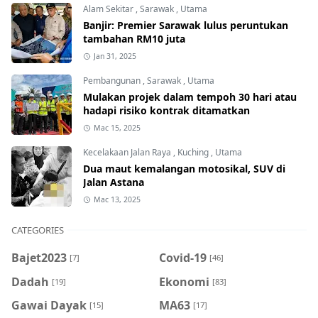
Alam Sekitar
,
Sarawak
,
Utama
Banjir: Premier Sarawak lulus peruntukan
tambahan RM10 juta
Jan 31, 2025
Pembangunan
,
Sarawak
,
Utama
Mulakan projek dalam tempoh 30 hari atau
hadapi risiko kontrak ditamatkan
Mac 15, 2025
Kecelakaan Jalan Raya
,
Kuching
,
Utama
Dua maut kemalangan motosikal, SUV di
Jalan Astana
Mac 13, 2025
CATEGORIES
Bajet2023
Covid-19
[7]
[46]
Dadah
Ekonomi
[19]
[83]
Gawai Dayak
MA63
[15]
[17]