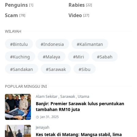
Penguins
Rabies
[1]
[22]
Scam
Video
[78]
[27]
WILAYAH
#Bintulu
#Indonesia
#Kalimantan
#Kuching
#Malaya
#Miri
#Sabah
#Sandakan
#Sarawak
#Sibu
POPULAR MINGGU INI
Alam Sekitar
,
Sarawak
,
Utama
Banjir: Premier Sarawak lulus peruntukan
tambahan RM10 juta
Jan 31, 2025
Jenayah
Kes tetak di Matang: Mangsa stabil, lima