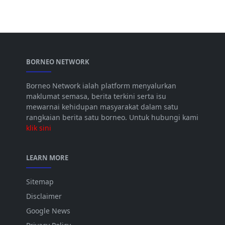
BORNEO NETWORK
Borneo Network ialah platform menyalurkan
maklumat semasa, berita terkini serta isu
mewarnai kehidupan masyarakat dalam satu
rangkaian berita satu borneo. Untuk hubungi kami
klik sini
LEARN MORE
Sitemap
Disclaimer
Google News