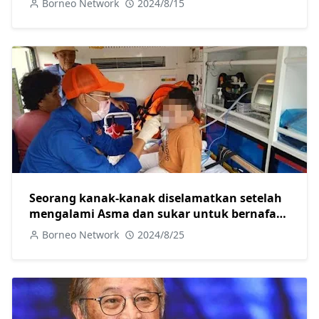
Borneo Network
2024/8/15
Seorang kanak-kanak diselamatkan setelah
mengalami Asma dan sukar untuk bernafas
oleh Angkatan Pertahanan Awam Malaysia
Borneo Network
2024/8/25
(APM) Betong.