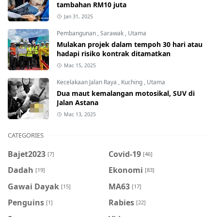
tambahan RM10 juta
Jan 31, 2025
Pembangunan
,
Sarawak
,
Utama
Mulakan projek dalam tempoh 30 hari atau
hadapi risiko kontrak ditamatkan
Mac 15, 2025
Kecelakaan Jalan Raya
,
Kuching
,
Utama
Dua maut kemalangan motosikal, SUV di
Jalan Astana
Mac 13, 2025
CATEGORIES
Bajet2023
Covid-19
[7]
[46]
Dadah
Ekonomi
[19]
[83]
Gawai Dayak
MA63
[15]
[17]
Penguins
Rabies
[1]
[22]