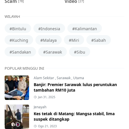
Scam
Video
[78]
[27]
WILAYAH
#Bintulu
#Indonesia
#Kalimantan
#Kuching
#Malaya
#Miri
#Sabah
#Sandakan
#Sarawak
#Sibu
POPULAR MINGGU INI
Alam Sekitar
,
Sarawak
,
Utama
Banjir: Premier Sarawak lulus peruntukan
tambahan RM10 juta
Jan 31, 2025
Jenayah
Kes tetak di Matang: Mangsa stabil, lima
suspek ditangkap
Ogo 21, 2023