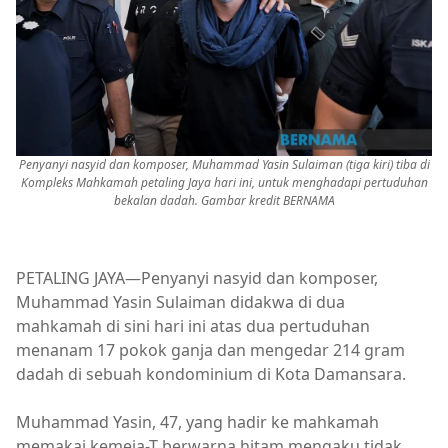
Penyanyi nasyid dan komposer, Muhammad Yasin Sulaiman (tiga kiri) tiba di
Kompleks Mahkamah petaling Jaya hari ini, untuk menghadapi pertuduhan
bekalan dadah. Gambar kredit BERNAMA
PETALING JAYA—Penyanyi nasyid dan komposer,
Muhammad Yasin Sulaiman didakwa di dua
mahkamah di sini hari ini atas dua pertuduhan
menanam 17 pokok ganja dan mengedar 214 gram
dadah di sebuah kondominium di Kota Damansara.
Muhammad Yasin, 47, yang hadir ke mahkamah
memakai kemeja-T berwarna hitam mengaku tidak