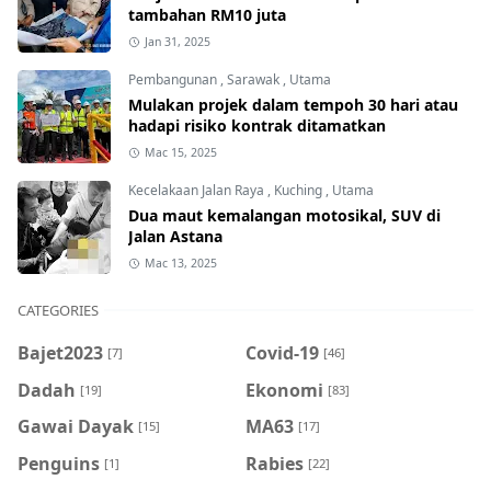
tambahan RM10 juta
Jan 31, 2025
Pembangunan
,
Sarawak
,
Utama
Mulakan projek dalam tempoh 30 hari atau
hadapi risiko kontrak ditamatkan
Mac 15, 2025
Kecelakaan Jalan Raya
,
Kuching
,
Utama
Dua maut kemalangan motosikal, SUV di
Jalan Astana
Mac 13, 2025
CATEGORIES
Bajet2023
Covid-19
[7]
[46]
Dadah
Ekonomi
[19]
[83]
Gawai Dayak
MA63
[15]
[17]
Penguins
Rabies
[1]
[22]