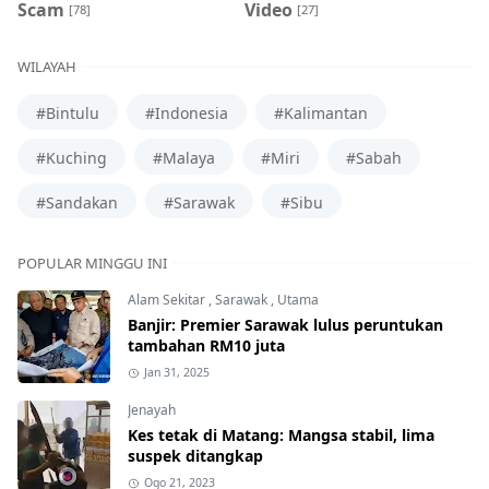
Scam
Video
[78]
[27]
WILAYAH
#Bintulu
#Indonesia
#Kalimantan
#Kuching
#Malaya
#Miri
#Sabah
#Sandakan
#Sarawak
#Sibu
POPULAR MINGGU INI
Alam Sekitar
,
Sarawak
,
Utama
Banjir: Premier Sarawak lulus peruntukan
tambahan RM10 juta
Jan 31, 2025
Jenayah
Kes tetak di Matang: Mangsa stabil, lima
suspek ditangkap
Ogo 21, 2023