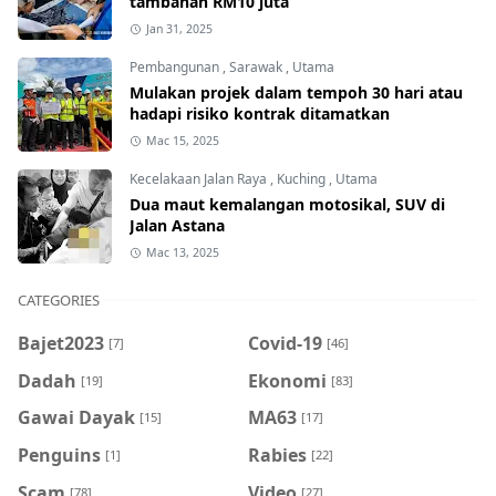
tambahan RM10 juta
Jan 31, 2025
Pembangunan
,
Sarawak
,
Utama
Mulakan projek dalam tempoh 30 hari atau
hadapi risiko kontrak ditamatkan
Mac 15, 2025
Kecelakaan Jalan Raya
,
Kuching
,
Utama
Dua maut kemalangan motosikal, SUV di
Jalan Astana
Mac 13, 2025
CATEGORIES
Bajet2023
Covid-19
[7]
[46]
Dadah
Ekonomi
[19]
[83]
Gawai Dayak
MA63
[15]
[17]
Penguins
Rabies
[1]
[22]
Scam
Video
[78]
[27]