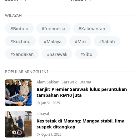
WILAYAH
#Bintulu
#Indonesia
#Kalimantan
#Kuching
#Malaya
#Miri
#Sabah
#Sandakan
#Sarawak
#Sibu
POPULAR MINGGU INI
Alam Sekitar
,
Sarawak
,
Utama
Banjir: Premier Sarawak lulus peruntukan
tambahan RM10 juta
Jan 31, 2025
Jenayah
Kes tetak di Matang: Mangsa stabil, lima
suspek ditangkap
Ogo 21, 2023