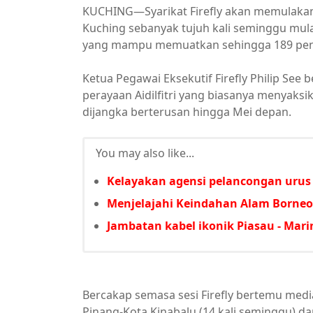
KUCHING—Syarikat Firefly akan memulakan
Kuching sebanyak tujuh kali seminggu mul
yang mampu memuatkan sehingga 189 pe
Ketua Pegawai Eksekutif Firefly Philip See
perayaan Aidilfitri yang biasanya menyak
dijangka berterusan hingga Mei depan.
You may also like...
Kelayakan agensi pelancongan uru
Menjelajahi Keindahan Alam Borneo
Jambatan kabel ikonik Piasau - Mari
Bercakap semasa sesi Firefly bertemu media 
Pinang-Kota Kinabalu (14 kali seminggu) da