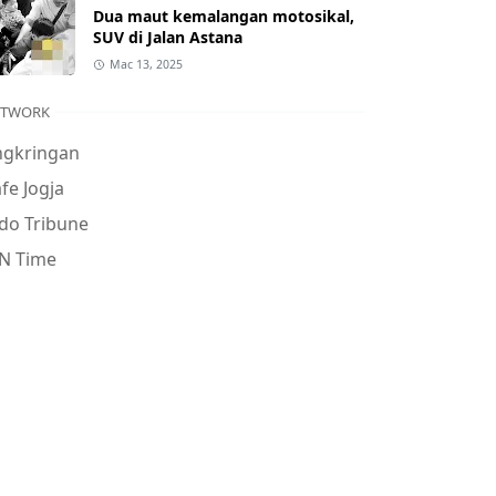
Dua maut kemalangan motosikal,
SUV di Jalan Astana
Mac 13, 2025
ETWORK
ngkringan
fe Jogja
do Tribune
N Time