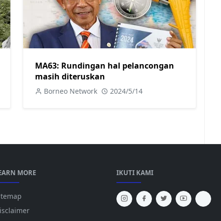
MA63: Rundingan hal pelancongan
masih diteruskan
Borneo Network
2024/5/14
EARN MORE
IKUTI KAMI
itemap
isclaimer