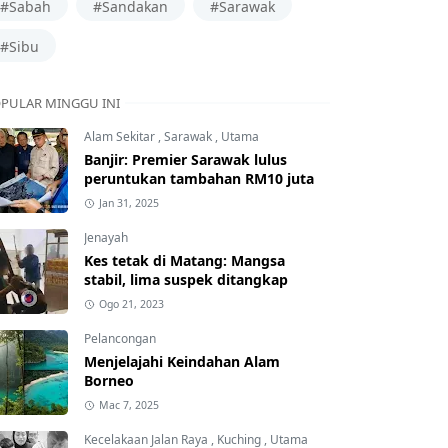
#Sabah
#Sandakan
#Sarawak
#Sibu
PULAR MINGGU INI
Alam Sekitar
,
Sarawak
,
Utama
Banjir: Premier Sarawak lulus
peruntukan tambahan RM10 juta
Jan 31, 2025
Jenayah
Kes tetak di Matang: Mangsa
stabil, lima suspek ditangkap
Ogo 21, 2023
Pelancongan
Menjelajahi Keindahan Alam
Borneo
Mac 7, 2025
Kecelakaan Jalan Raya
,
Kuching
,
Utama