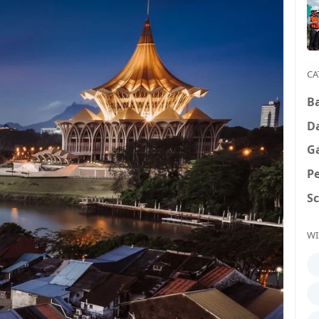
CA
B
D
G
P
S
WI