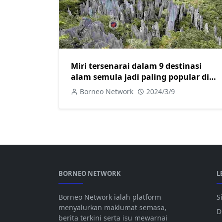
Miri tersenarai dalam 9 destinasi
alam semula jadi paling popular di
Asia
Borneo Network
2024/3/9
BORNEO NETWORK
L
Borneo Network ialah platform
S
menyalurkan maklumat semasa,
D
berita terkini serta isu mewarnai