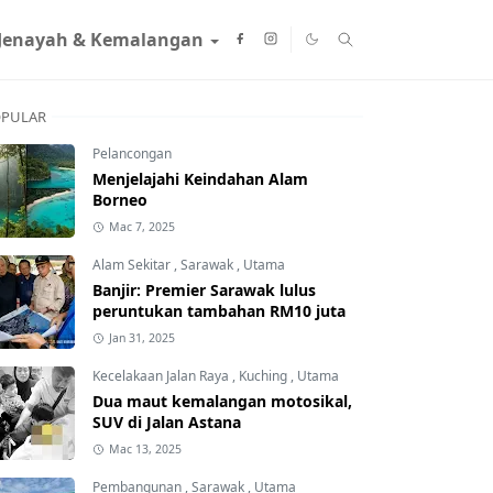
Jenayah & Kemalangan
PULAR
Pelancongan
Menjelajahi Keindahan Alam
Borneo
Mac 7, 2025
Alam Sekitar
,
Sarawak
,
Utama
Banjir: Premier Sarawak lulus
peruntukan tambahan RM10 juta
Jan 31, 2025
Kecelakaan Jalan Raya
,
Kuching
,
Utama
Dua maut kemalangan motosikal,
SUV di Jalan Astana
Mac 13, 2025
Pembangunan
,
Sarawak
,
Utama