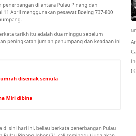
 penerbangan di antara Pulau Pinang dan
ai 11 April menggunakan pesawat Boeing 737-800
numpang.
N
 berkata tarikh itu adalah dua minggu sebelum
sikan peningkatan jumlah penumpang dan keadaan ini
A
Ca
In
IK
s umrah disemak semula
na Miri dibina
di sini hari ini, beliau berkata penerbangan Pulau
n Pulau Pinang-Johor (21 kali seminggu) juga akan