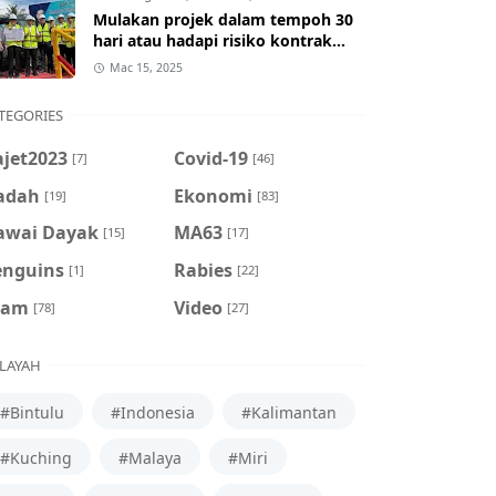
Mulakan projek dalam tempoh 30
hari atau hadapi risiko kontrak
ditamatkan
Mac 15, 2025
TEGORIES
ajet2023
Covid-19
[7]
[46]
adah
Ekonomi
[19]
[83]
awai Dayak
MA63
[15]
[17]
enguins
Rabies
[1]
[22]
cam
Video
[78]
[27]
LAYAH
#Bintulu
#Indonesia
#Kalimantan
#Kuching
#Malaya
#Miri