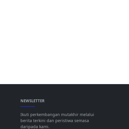
NEWSLETTER
Ikuti perkembangan mutakhir melalui
berita terkini dan peristiwa semasa
daripada kami.