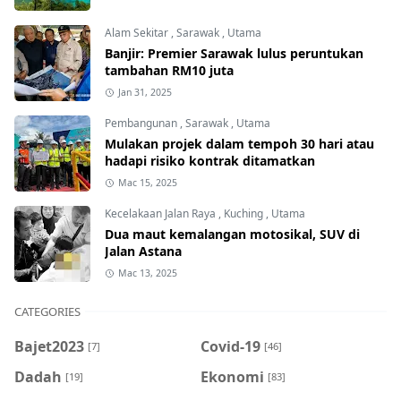
Alam Sekitar
,
Sarawak
,
Utama
Banjir: Premier Sarawak lulus peruntukan
tambahan RM10 juta
Jan 31, 2025
Pembangunan
,
Sarawak
,
Utama
Mulakan projek dalam tempoh 30 hari atau
hadapi risiko kontrak ditamatkan
Mac 15, 2025
Kecelakaan Jalan Raya
,
Kuching
,
Utama
Dua maut kemalangan motosikal, SUV di
Jalan Astana
Mac 13, 2025
CATEGORIES
Bajet2023
Covid-19
[7]
[46]
Dadah
Ekonomi
[19]
[83]