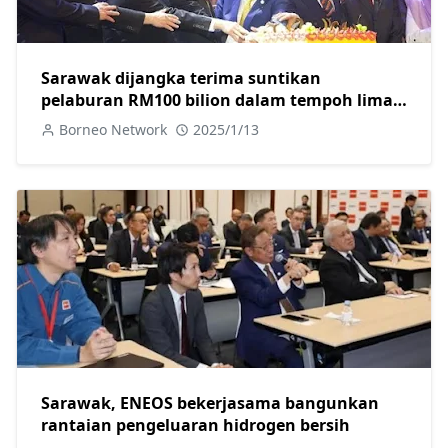
Sarawak dijangka terima suntikan
pelaburan RM100 bilion dalam tempoh lima
tahun akan datang
Borneo Network
2025/1/13
Sarawak, ENEOS bekerjasama bangunkan
rantaian pengeluaran hidrogen bersih