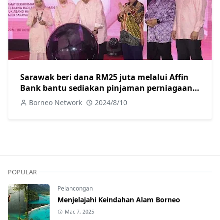
Sarawak beri dana RM25 juta melalui Affin
Bank bantu sediakan pinjaman perniagaan
khas untuk usahawan wanita
Borneo Network
2024/8/10
POPULAR
Pelancongan
Menjelajahi Keindahan Alam Borneo
Mac 7, 2025