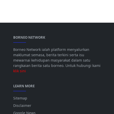
BORNEO NETWORK
Borneo Network ialah platform menyalurkan
maklumat semasa, berita terkini serta isu
mewarnai kehidupan masyarakat dalam satu
rangkaian berita satu borneo. Untuk hubungi kami
klik sini
LEARN MORE
Sitemap
Disclaimer
Google News