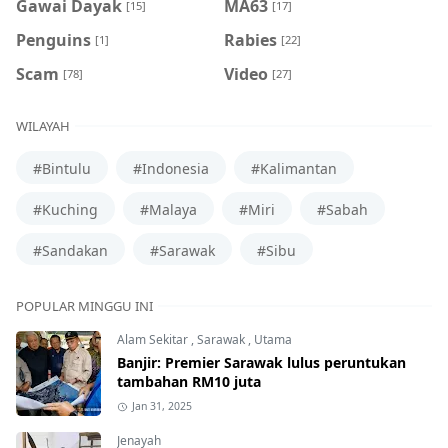
Gawai Dayak
MA63
[15]
[17]
Penguins
Rabies
[1]
[22]
Scam
Video
[78]
[27]
WILAYAH
#Bintulu
#Indonesia
#Kalimantan
#Kuching
#Malaya
#Miri
#Sabah
#Sandakan
#Sarawak
#Sibu
POPULAR MINGGU INI
Alam Sekitar
,
Sarawak
,
Utama
Banjir: Premier Sarawak lulus peruntukan
tambahan RM10 juta
Jan 31, 2025
Jenayah