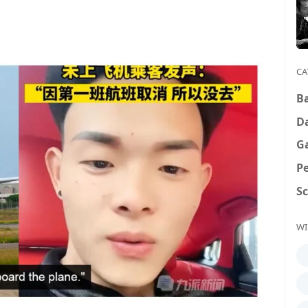
CA
B
D
G
P
S
WI