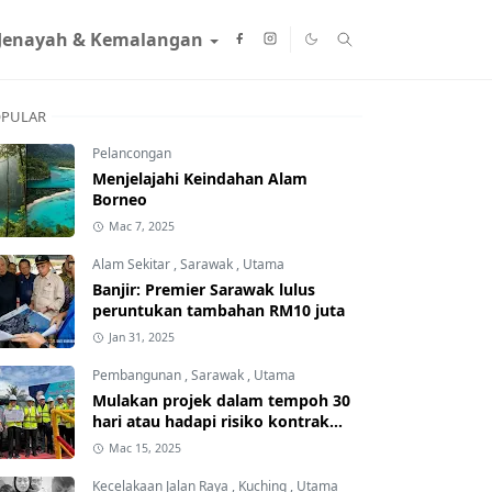
Jenayah & Kemalangan
PULAR
Pelancongan
Menjelajahi Keindahan Alam
Borneo
Mac 7, 2025
Alam Sekitar
,
Sarawak
,
Utama
Banjir: Premier Sarawak lulus
peruntukan tambahan RM10 juta
Jan 31, 2025
Pembangunan
,
Sarawak
,
Utama
Mulakan projek dalam tempoh 30
hari atau hadapi risiko kontrak
ditamatkan
Mac 15, 2025
Kecelakaan Jalan Raya
,
Kuching
,
Utama