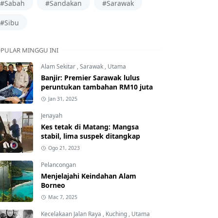
#Sabah
#Sandakan
#Sarawak
#Sibu
PULAR MINGGU INI
Alam Sekitar
,
Sarawak
,
Utama
Banjir: Premier Sarawak lulus
peruntukan tambahan RM10 juta
Jan 31, 2025
Jenayah
Kes tetak di Matang: Mangsa
stabil, lima suspek ditangkap
Ogo 21, 2023
Pelancongan
Menjelajahi Keindahan Alam
Borneo
Mac 7, 2025
Kecelakaan Jalan Raya
,
Kuching
,
Utama