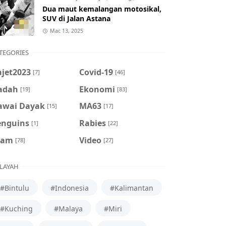
Dua maut kemalangan motosikal,
SUV di Jalan Astana
Mac 13, 2025
TEGORIES
ajet2023
Covid-19
[7]
[46]
adah
Ekonomi
[19]
[83]
awai Dayak
MA63
[15]
[17]
enguins
Rabies
[1]
[22]
cam
Video
[78]
[27]
LAYAH
#Bintulu
#Indonesia
#Kalimantan
#Kuching
#Malaya
#Miri