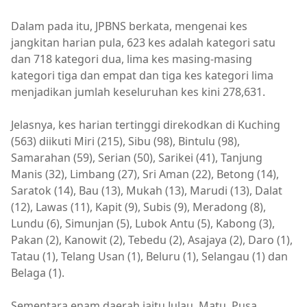
Dalam pada itu, JPBNS berkata, mengenai kes
jangkitan harian pula, 623 kes adalah kategori satu
dan 718 kategori dua, lima kes masing-masing
kategori tiga dan empat dan tiga kes kategori lima
menjadikan jumlah keseluruhan kes kini 278,631.
Jelasnya, kes harian tertinggi direkodkan di Kuching
(563) diikuti Miri (215), Sibu (98), Bintulu (98),
Samarahan (59), Serian (50), Sarikei (41), Tanjung
Manis (32), Limbang (27), Sri Aman (22), Betong (14),
Saratok (14), Bau (13), Mukah (13), Marudi (13), Dalat
(12), Lawas (11), Kapit (9), Subis (9), Meradong (8),
Lundu (6), Simunjan (5), Lubok Antu (5), Kabong (3),
Pakan (2), Kanowit (2), Tebedu (2), Asajaya (2), Daro (1),
Tatau (1), Telang Usan (1), Beluru (1), Selangau (1) dan
Belaga (1).
Sementara enam daerah iaitu Julau, Matu, Pusa,