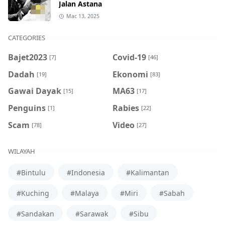
Jalan Astana
Mac 13, 2025
CATEGORIES
Bajet2023
Covid-19
[7]
[46]
Dadah
Ekonomi
[19]
[83]
Gawai Dayak
MA63
[15]
[17]
Penguins
Rabies
[1]
[22]
Scam
Video
[78]
[27]
WILAYAH
#Bintulu
#Indonesia
#Kalimantan
#Kuching
#Malaya
#Miri
#Sabah
#Sandakan
#Sarawak
#Sibu