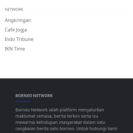
NETWORK
Angkringan
Cafe Jogja
Indo Tribune
IKN Time
BORNEO NETWORK
Borneo Network ialah platform menyalurkan
maklumat semasa, berita terkini serta isu
mewarnai kehidupan masyarakat dalam satu
rangkaian berita satu borneo. Untuk hubungi kami