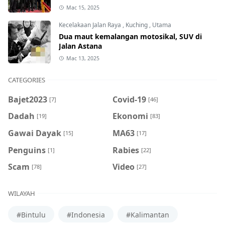
Mac 15, 2025
Kecelakaan Jalan Raya
,
Kuching
,
Utama
Dua maut kemalangan motosikal, SUV di
Jalan Astana
Mac 13, 2025
CATEGORIES
Bajet2023
Covid-19
[7]
[46]
Dadah
Ekonomi
[19]
[83]
Gawai Dayak
MA63
[15]
[17]
Penguins
Rabies
[1]
[22]
Scam
Video
[78]
[27]
WILAYAH
#Bintulu
#Indonesia
#Kalimantan