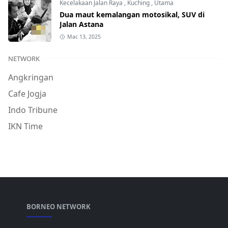
Kecelakaan Jalan Raya
,
Kuching
,
Utama
Dua maut kemalangan motosikal, SUV di
Jalan Astana
Mac 13, 2025
NETWORK
Angkringan
Cafe Jogja
Indo Tribune
IKN Time
BORNEO NETWORK