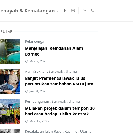
Jenayah & Kemalangan
PULAR
Pelancongan
Menjelajahi Keindahan Alam
Borneo
Mac 7, 2025
Alam Sekitar
,
Sarawak
,
Utama
Banjir: Premier Sarawak lulus
peruntukan tambahan RM10 juta
Jan 31, 2025
Pembangunan
,
Sarawak
,
Utama
Mulakan projek dalam tempoh 30
hari atau hadapi risiko kontrak
ditamatkan
Mac 15, 2025
Kecelakaan Jalan Raya
,
Kuching
,
Utama