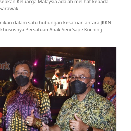
epkan Keluarga Malaysia adalah melihat kepada
 Sarawak.
rmonikan dalam satu hubungan kesatuan antara JKKN
 khususnya Persatuan Anak Seni Sape Kuching