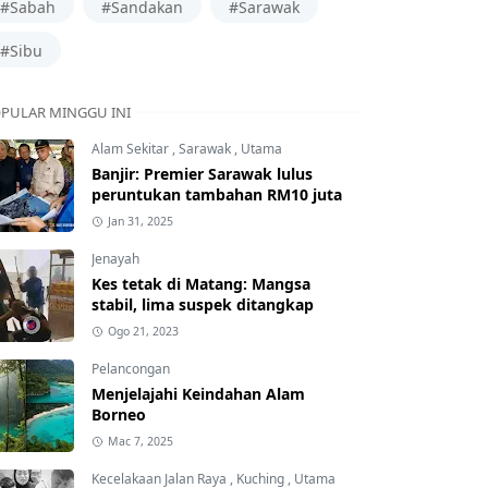
#Sabah
#Sandakan
#Sarawak
#Sibu
PULAR MINGGU INI
Alam Sekitar
,
Sarawak
,
Utama
Banjir: Premier Sarawak lulus
peruntukan tambahan RM10 juta
Jan 31, 2025
Jenayah
Kes tetak di Matang: Mangsa
stabil, lima suspek ditangkap
Ogo 21, 2023
Pelancongan
Menjelajahi Keindahan Alam
Borneo
Mac 7, 2025
Kecelakaan Jalan Raya
,
Kuching
,
Utama