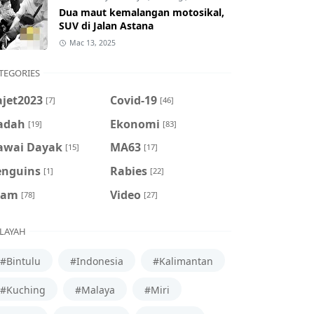
Dua maut kemalangan motosikal,
SUV di Jalan Astana
Mac 13, 2025
TEGORIES
ajet2023
Covid-19
[7]
[46]
adah
Ekonomi
[19]
[83]
awai Dayak
MA63
[15]
[17]
enguins
Rabies
[1]
[22]
cam
Video
[78]
[27]
LAYAH
#Bintulu
#Indonesia
#Kalimantan
#Kuching
#Malaya
#Miri