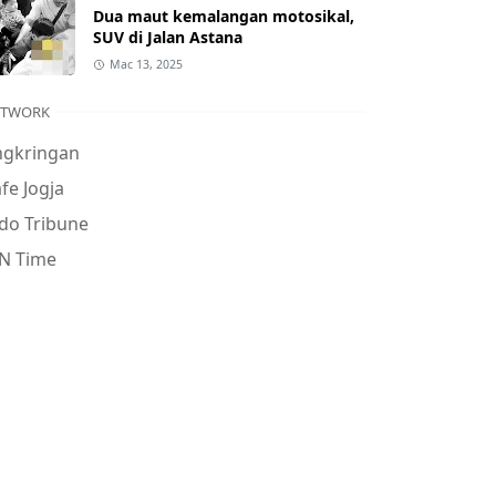
Dua maut kemalangan motosikal,
SUV di Jalan Astana
Mac 13, 2025
ETWORK
ngkringan
fe Jogja
do Tribune
N Time