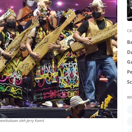
CA
B
D
G
P
S
WI
embukaan oleh Jerry Kamit