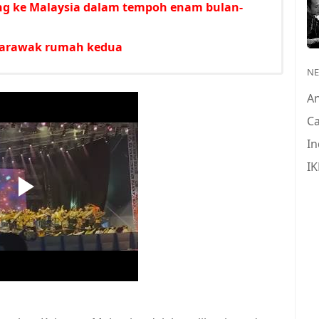
ong ke Malaysia dalam tempoh enam bulan-
 Sarawak rumah kedua
N
A
Ca
In
IK