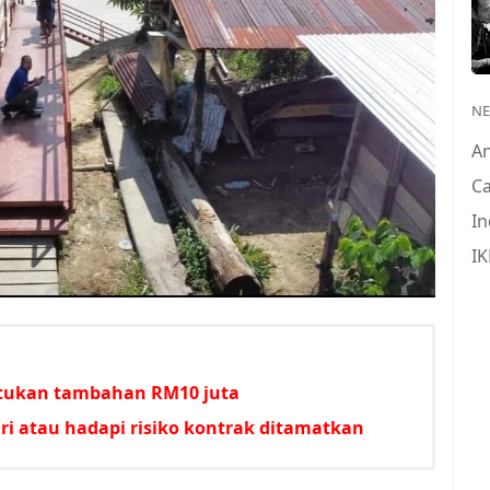
N
A
Ca
In
IK
untukan tambahan RM10 juta
i atau hadapi risiko kontrak ditamatkan