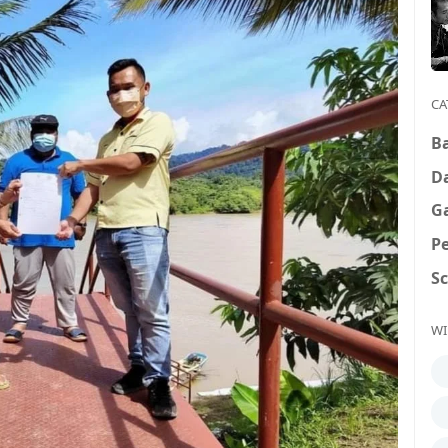
CA
B
D
G
P
S
WI