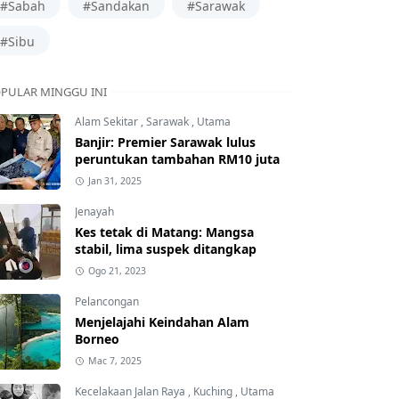
#Sabah
#Sandakan
#Sarawak
#Sibu
PULAR MINGGU INI
Alam Sekitar
,
Sarawak
,
Utama
Banjir: Premier Sarawak lulus
peruntukan tambahan RM10 juta
Jan 31, 2025
Jenayah
Kes tetak di Matang: Mangsa
stabil, lima suspek ditangkap
Ogo 21, 2023
Pelancongan
Menjelajahi Keindahan Alam
Borneo
Mac 7, 2025
Kecelakaan Jalan Raya
,
Kuching
,
Utama