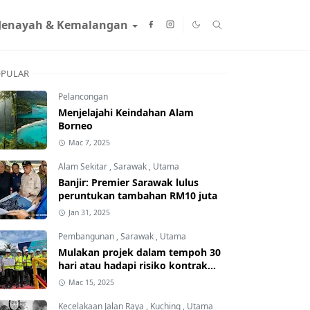
Jenayah & Kemalangan
PULAR
Pelancongan
Menjelajahi Keindahan Alam
Borneo
Mac 7, 2025
Alam Sekitar
,
Sarawak
,
Utama
Banjir: Premier Sarawak lulus
peruntukan tambahan RM10 juta
Jan 31, 2025
Pembangunan
,
Sarawak
,
Utama
Mulakan projek dalam tempoh 30
hari atau hadapi risiko kontrak
ditamatkan
Mac 15, 2025
Kecelakaan Jalan Raya
,
Kuching
,
Utama