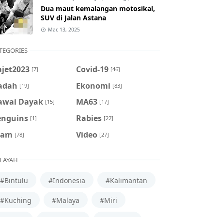
Dua maut kemalangan motosikal,
SUV di Jalan Astana
Mac 13, 2025
TEGORIES
ajet2023
Covid-19
[7]
[46]
adah
Ekonomi
[19]
[83]
awai Dayak
MA63
[15]
[17]
enguins
Rabies
[1]
[22]
cam
Video
[78]
[27]
LAYAH
#Bintulu
#Indonesia
#Kalimantan
#Kuching
#Malaya
#Miri