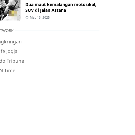
Dua maut kemalangan motosikal,
SUV di Jalan Astana
Mac 13, 2025
ETWORK
ngkringan
fe Jogja
do Tribune
N Time