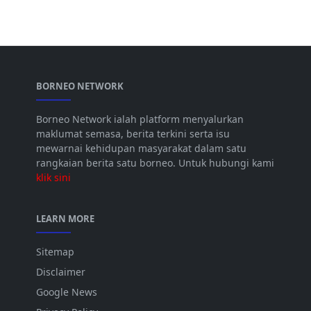
BORNEO NETWORK
Borneo Network ialah platform menyalurkan
maklumat semasa, berita terkini serta isu
mewarnai kehidupan masyarakat dalam satu
rangkaian berita satu borneo. Untuk hubungi kami
klik sini
LEARN MORE
Sitemap
Disclaimer
Google News