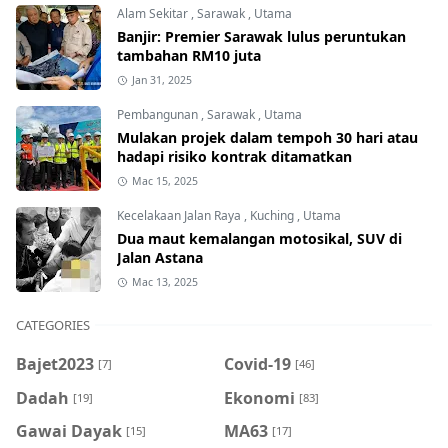
Alam Sekitar
,
Sarawak
,
Utama
Banjir: Premier Sarawak lulus peruntukan
tambahan RM10 juta
Jan 31, 2025
Pembangunan
,
Sarawak
,
Utama
Mulakan projek dalam tempoh 30 hari atau
hadapi risiko kontrak ditamatkan
Mac 15, 2025
Kecelakaan Jalan Raya
,
Kuching
,
Utama
Dua maut kemalangan motosikal, SUV di
Jalan Astana
Mac 13, 2025
CATEGORIES
Bajet2023
Covid-19
[7]
[46]
Dadah
Ekonomi
[19]
[83]
Gawai Dayak
MA63
[15]
[17]