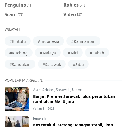
Penguins
Rabies
[1]
[22]
Scam
Video
[78]
[27]
WILAYAH
#Bintulu
#Indonesia
#Kalimantan
#Kuching
#Malaya
#Miri
#Sabah
#Sandakan
#Sarawak
#Sibu
POPULAR MINGGU INI
Alam Sekitar
,
Sarawak
,
Utama
Banjir: Premier Sarawak lulus peruntukan
tambahan RM10 juta
Jan 31, 2025
Jenayah
Kes tetak di Matang: Mangsa stabil, lima