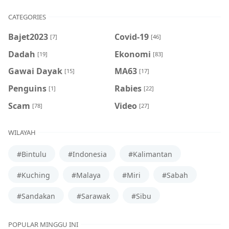
CATEGORIES
Bajet2023
Covid-19
[7]
[46]
Dadah
Ekonomi
[19]
[83]
Gawai Dayak
MA63
[15]
[17]
Penguins
Rabies
[1]
[22]
Scam
Video
[78]
[27]
WILAYAH
#Bintulu
#Indonesia
#Kalimantan
#Kuching
#Malaya
#Miri
#Sabah
#Sandakan
#Sarawak
#Sibu
POPULAR MINGGU INI