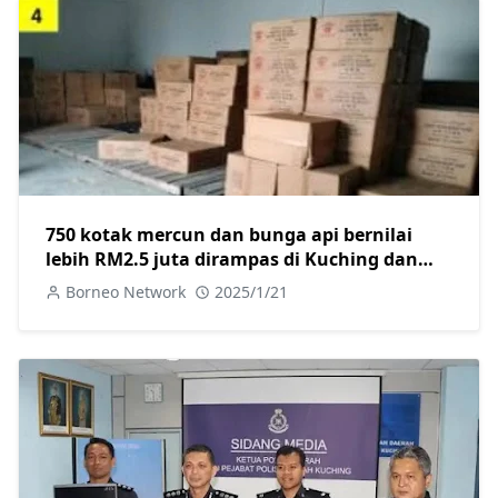
750 kotak mercun dan bunga api bernilai
lebih RM2.5 juta dirampas di Kuching dan
Miri, dua ditangkap
Borneo Network
2025/1/21