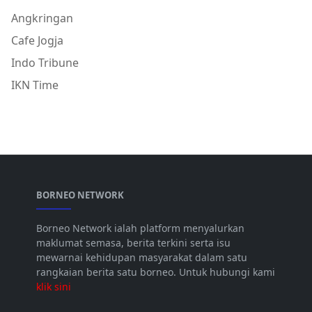
Angkringan
Cafe Jogja
Indo Tribune
IKN Time
BORNEO NETWORK
Borneo Network ialah platform menyalurkan
maklumat semasa, berita terkini serta isu
mewarnai kehidupan masyarakat dalam satu
rangkaian berita satu borneo. Untuk hubungi kami
klik sini