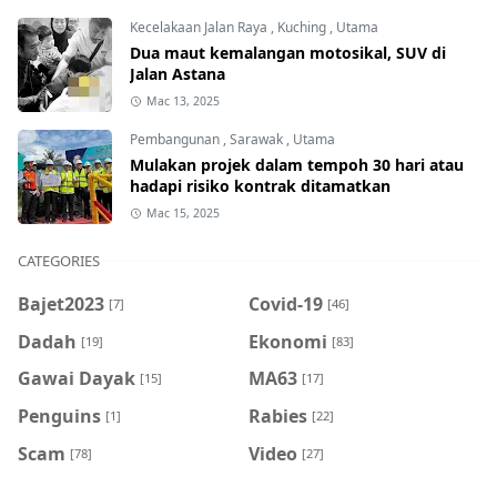
Kecelakaan Jalan Raya
,
Kuching
,
Utama
Dua maut kemalangan motosikal, SUV di
Jalan Astana
Mac 13, 2025
Pembangunan
,
Sarawak
,
Utama
Mulakan projek dalam tempoh 30 hari atau
hadapi risiko kontrak ditamatkan
Mac 15, 2025
CATEGORIES
Bajet2023
Covid-19
[7]
[46]
Dadah
Ekonomi
[19]
[83]
Gawai Dayak
MA63
[15]
[17]
Penguins
Rabies
[1]
[22]
Scam
Video
[78]
[27]