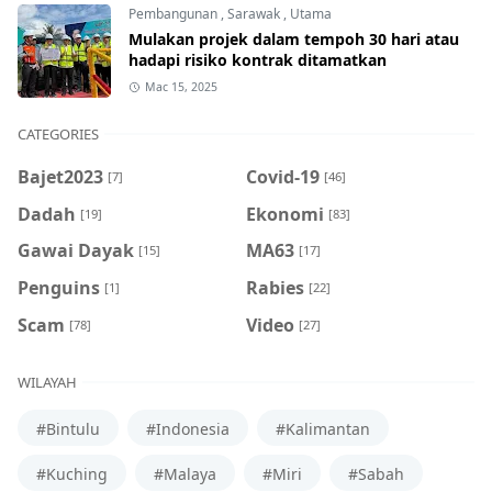
Pembangunan
,
Sarawak
,
Utama
Mulakan projek dalam tempoh 30 hari atau
hadapi risiko kontrak ditamatkan
Mac 15, 2025
CATEGORIES
Bajet2023
Covid-19
[7]
[46]
Dadah
Ekonomi
[19]
[83]
Gawai Dayak
MA63
[15]
[17]
Penguins
Rabies
[1]
[22]
Scam
Video
[78]
[27]
WILAYAH
#Bintulu
#Indonesia
#Kalimantan
#Kuching
#Malaya
#Miri
#Sabah