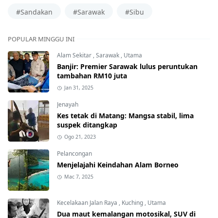
#Sandakan
#Sarawak
#Sibu
POPULAR MINGGU INI
Alam Sekitar
,
Sarawak
,
Utama
Banjir: Premier Sarawak lulus peruntukan
tambahan RM10 juta
Jan 31, 2025
Jenayah
Kes tetak di Matang: Mangsa stabil, lima
suspek ditangkap
Ogo 21, 2023
Pelancongan
Menjelajahi Keindahan Alam Borneo
Mac 7, 2025
Kecelakaan Jalan Raya
,
Kuching
,
Utama
Dua maut kemalangan motosikal, SUV di