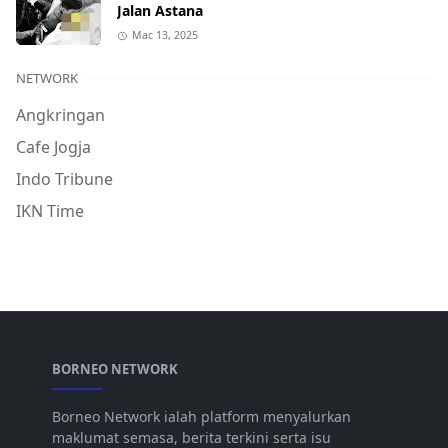
Jalan Astana
Mac 13, 2025
NETWORK
Angkringan
Cafe Jogja
Indo Tribune
IKN Time
BORNEO NETWORK
Borneo Network ialah platform menyalurkan
maklumat semasa, berita terkini serta isu